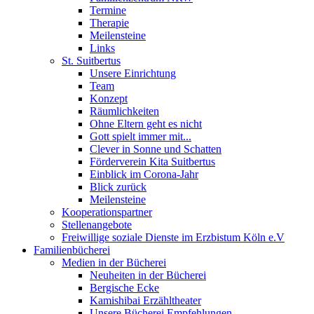
Termine
Therapie
Meilensteine
Links
St. Suitbertus
Unsere Einrichtung
Team
Konzept
Räumlichkeiten
Ohne Eltern geht es nicht
Gott spielt immer mit...
Clever in Sonne und Schatten
Förderverein Kita Suitbertus
Einblick im Corona-Jahr
Blick zurück
Meilensteine
Kooperationspartner
Stellenangebote
Freiwillige soziale Dienste im Erzbistum Köln e.V
Familienbücherei
Medien in der Bücherei
Neuheiten in der Bücherei
Bergische Ecke
Kamishibai Erzähltheater
Unsere Bücherei Empfehlungen