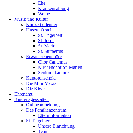
Ehe
Krankensalbung
Weihe
Musik und Kultur
Konzertkalender
Unsere Orgeln
St. Engelbert
St. Josef
St. Marien
St. Suitbertus
Erwachsenenchöre
Chor Cantemus
Kirchenchor St. Marien
Seniorenkantorei
Kantorenschola
Die Mini-Maxis
Die Kiwis
Ehrenamt
Kindertagesstätten
Onlineanmeldung
Das Familienzentrum
Elterninformation
St. Engelbert
Unsere Einrichtung
Team