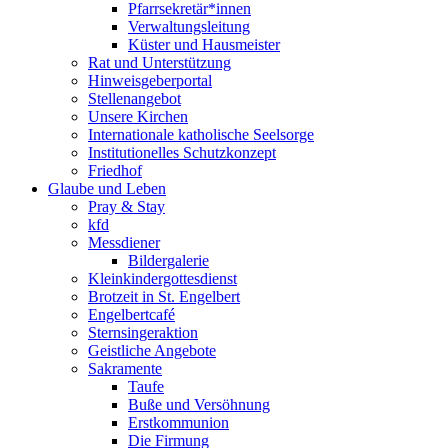
Pfarrsekretär*innen
Verwaltungsleitung
Küster und Hausmeister
Rat und Unterstützung
Hinweisgeberportal
Stellenangebot
Unsere Kirchen
Internationale katholische Seelsorge
Institutionelles Schutzkonzept
Friedhof
Glaube und Leben
Pray & Stay
kfd
Messdiener
Bildergalerie
Kleinkindergottesdienst
Brotzeit in St. Engelbert
Engelbertcafé
Sternsingeraktion
Geistliche Angebote
Sakramente
Taufe
Buße und Versöhnung
Erstkommunion
Die Firmung