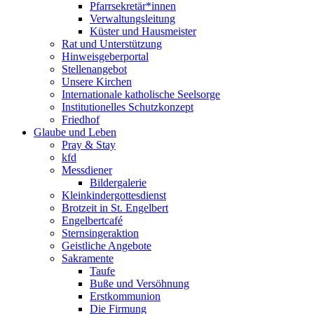
Pfarrsekretär*innen
Verwaltungsleitung
Küster und Hausmeister
Rat und Unterstützung
Hinweisgeberportal
Stellenangebot
Unsere Kirchen
Internationale katholische Seelsorge
Institutionelles Schutzkonzept
Friedhof
Glaube und Leben
Pray & Stay
kfd
Messdiener
Bildergalerie
Kleinkindergottesdienst
Brotzeit in St. Engelbert
Engelbertcafé
Sternsingeraktion
Geistliche Angebote
Sakramente
Taufe
Buße und Versöhnung
Erstkommunion
Die Firmung