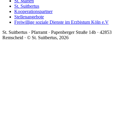
St. Marien
St. Suitbertus
Kooperationspartner
Stellenangebote
Freiwillige soziale Dienste im Erzbistum Köln e.V
St. Suitbertus · Pfarramt · Papenberger Straße 14b · 42853
Remscheid · © St. Suitbertus, 2026