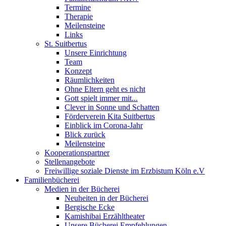
Termine
Therapie
Meilensteine
Links
St. Suitbertus
Unsere Einrichtung
Team
Konzept
Räumlichkeiten
Ohne Eltern geht es nicht
Gott spielt immer mit...
Clever in Sonne und Schatten
Förderverein Kita Suitbertus
Einblick im Corona-Jahr
Blick zurück
Meilensteine
Kooperationspartner
Stellenangebote
Freiwillige soziale Dienste im Erzbistum Köln e.V
Familienbücherei
Medien in der Bücherei
Neuheiten in der Bücherei
Bergische Ecke
Kamishibai Erzähltheater
Unsere Bücherei Empfehlungen