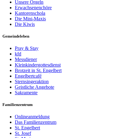
Unsere Orgeln
Erwachsenenchöre
Kantorenschola
Die Mini-Maxis
Die Kiwis
Gemeindeleben
Pray & Stay
kfd
Messdiener
Kleinkindergottesdienst
Brotzeit in St. Engelbert
Engelbertcafé
Sternsingeraktion
Geistliche Angebote
Sakramente
Familienzentrum
Onlineanmeldung
Das Familienzentrum
St. Engelbert
St. Josef