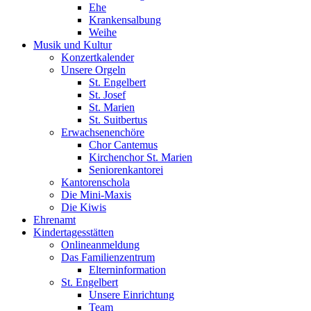
Ehe
Krankensalbung
Weihe
Musik und Kultur
Konzertkalender
Unsere Orgeln
St. Engelbert
St. Josef
St. Marien
St. Suitbertus
Erwachsenenchöre
Chor Cantemus
Kirchenchor St. Marien
Seniorenkantorei
Kantorenschola
Die Mini-Maxis
Die Kiwis
Ehrenamt
Kindertagesstätten
Onlineanmeldung
Das Familienzentrum
Elterninformation
St. Engelbert
Unsere Einrichtung
Team