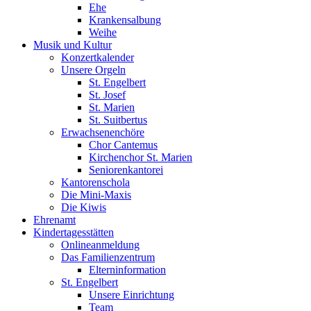
Ehe
Krankensalbung
Weihe
Musik und Kultur
Konzertkalender
Unsere Orgeln
St. Engelbert
St. Josef
St. Marien
St. Suitbertus
Erwachsenenchöre
Chor Cantemus
Kirchenchor St. Marien
Seniorenkantorei
Kantorenschola
Die Mini-Maxis
Die Kiwis
Ehrenamt
Kindertagesstätten
Onlineanmeldung
Das Familienzentrum
Elterninformation
St. Engelbert
Unsere Einrichtung
Team