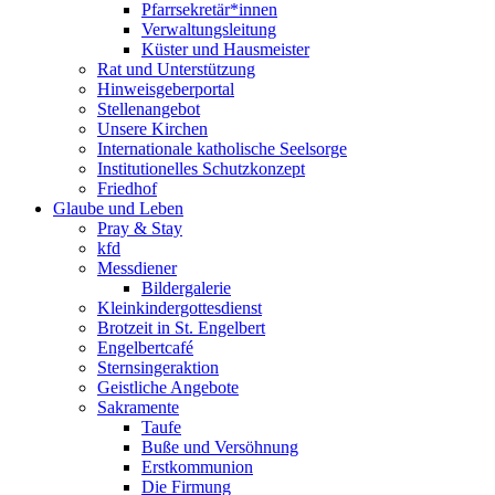
Pfarrsekretär*innen
Verwaltungsleitung
Küster und Hausmeister
Rat und Unterstützung
Hinweisgeberportal
Stellenangebot
Unsere Kirchen
Internationale katholische Seelsorge
Institutionelles Schutzkonzept
Friedhof
Glaube und Leben
Pray & Stay
kfd
Messdiener
Bildergalerie
Kleinkindergottesdienst
Brotzeit in St. Engelbert
Engelbertcafé
Sternsingeraktion
Geistliche Angebote
Sakramente
Taufe
Buße und Versöhnung
Erstkommunion
Die Firmung