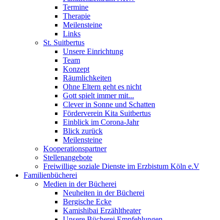
Termine
Therapie
Meilensteine
Links
St. Suitbertus
Unsere Einrichtung
Team
Konzept
Räumlichkeiten
Ohne Eltern geht es nicht
Gott spielt immer mit...
Clever in Sonne und Schatten
Förderverein Kita Suitbertus
Einblick im Corona-Jahr
Blick zurück
Meilensteine
Kooperationspartner
Stellenangebote
Freiwillige soziale Dienste im Erzbistum Köln e.V
Familienbücherei
Medien in der Bücherei
Neuheiten in der Bücherei
Bergische Ecke
Kamishibai Erzähltheater
Unsere Bücherei Empfehlungen