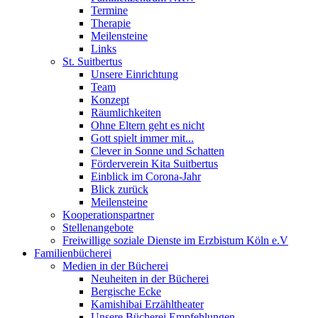
Termine
Therapie
Meilensteine
Links
St. Suitbertus
Unsere Einrichtung
Team
Konzept
Räumlichkeiten
Ohne Eltern geht es nicht
Gott spielt immer mit...
Clever in Sonne und Schatten
Förderverein Kita Suitbertus
Einblick im Corona-Jahr
Blick zurück
Meilensteine
Kooperationspartner
Stellenangebote
Freiwillige soziale Dienste im Erzbistum Köln e.V
Familienbücherei
Medien in der Bücherei
Neuheiten in der Bücherei
Bergische Ecke
Kamishibai Erzähltheater
Unsere Bücherei Empfehlungen