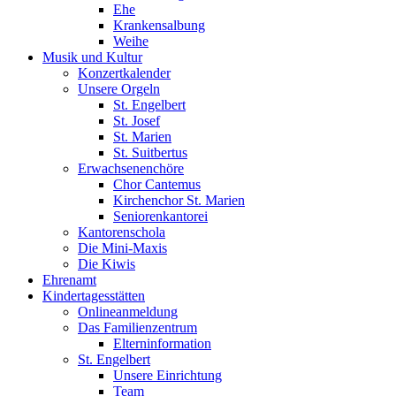
Ehe
Krankensalbung
Weihe
Musik und Kultur
Konzertkalender
Unsere Orgeln
St. Engelbert
St. Josef
St. Marien
St. Suitbertus
Erwachsenenchöre
Chor Cantemus
Kirchenchor St. Marien
Seniorenkantorei
Kantorenschola
Die Mini-Maxis
Die Kiwis
Ehrenamt
Kindertagesstätten
Onlineanmeldung
Das Familienzentrum
Elterninformation
St. Engelbert
Unsere Einrichtung
Team