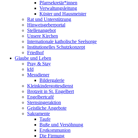
Pfarrsekretär*innen
Verwaltungsleitung
Küster und Hausmeister
Rat und Unterstützung
Hinweisgeberportal
Stellenangebot
Unsere Kirchen
Internationale katholische Seelsorge
Institutionelles Schutzkonzept
Friedhof
Glaube und Leben
Pray & Stay
kfd
Messdiener
Bildergalerie
Kleinkindergottesdienst
Brotzeit in St. Engelbert
Engelbertcafé
Sternsingeraktion
Geistliche Angebote
Sakramente
Taufe
Buße und Versöhnung
Erstkommunion
Die Firmung