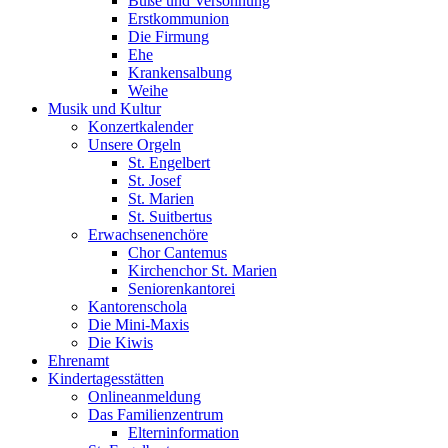
Buße und Versöhnung
Erstkommunion
Die Firmung
Ehe
Krankensalbung
Weihe
Musik und Kultur
Konzertkalender
Unsere Orgeln
St. Engelbert
St. Josef
St. Marien
St. Suitbertus
Erwachsenenchöre
Chor Cantemus
Kirchenchor St. Marien
Seniorenkantorei
Kantorenschola
Die Mini-Maxis
Die Kiwis
Ehrenamt
Kindertagesstätten
Onlineanmeldung
Das Familienzentrum
Elterninformation