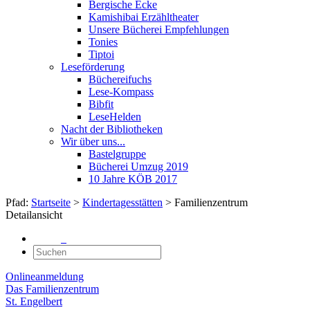
Bergische Ecke
Kamishibai Erzähltheater
Unsere Bücherei Empfehlungen
Tonies
Tiptoi
Leseförderung
Büchereifuchs
Lese-Kompass
Bibfit
LeseHelden
Nacht der Bibliotheken
Wir über uns...
Bastelgruppe
Bücherei Umzug 2019
10 Jahre KÖB 2017
Pfad:
Startseite
>
Kindertagesstätten
> Familienzentrum
Detailansicht
Onlineanmeldung
Das Familienzentrum
St. Engelbert