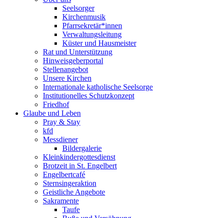
Seelsorger
Kirchenmusik
Pfarrsekretär*innen
Verwaltungsleitung
Küster und Hausmeister
Rat und Unterstützung
Hinweisgeberportal
Stellenangebot
Unsere Kirchen
Internationale katholische Seelsorge
Institutionelles Schutzkonzept
Friedhof
Glaube und Leben
Pray & Stay
kfd
Messdiener
Bildergalerie
Kleinkindergottesdienst
Brotzeit in St. Engelbert
Engelbertcafé
Sternsingeraktion
Geistliche Angebote
Sakramente
Taufe