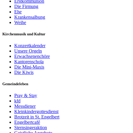
Erstkommunion
Die Firmung
Ehe
Krankensalbung
Weihe
Kirchenmusik und Kultur
Konzertkalender
Unsere Orgeln
Erwachsenenchöre
Kantorenschola
Die Mini-Maxis
Die Kiwis
Gemeindeleben
Pray & Stay
kfd
Messdiener
Kleinkindergottesdienst
Brotzeit in St. Engelbert
Engelbertcafé
Sternsingeraktion
Geistliche Angebote