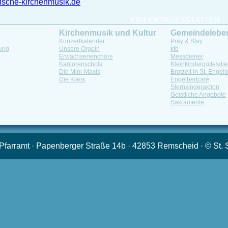
sche-kirchenmusik.de
KINDERTAGESSTÄTTEN
Kirchenmusik und Kultur
Gemeindelebe
Konzertkalender
Pray & Stay
ung
Unsere Orgeln
kfd
Erwachsenenchöre
Messdiener
Kantorenschola
Kleinkindergottesdie
Die Mini-Maxis
Brotzeit in St. Engelb
Die Kiwis
Engelbertcafé
Sternsingeraktion
Geistliche Angebote
Sakramente
· Pfarramt · Papenberger Straße 14b · 42853 Remscheid · © St. 