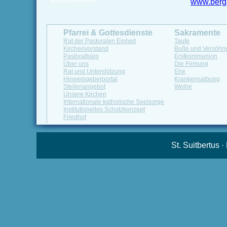
www.bergi
Pfarrei & Gottesdienste
Sakramente
Rat der Pastoralen Einheit
Taufe
Kirchenvorstand
Buße und Versöhn
Pastoralbüro
Erstkommunion
Über uns
Die Firmung
Rat und Unterstützung
Ehe
Hinweisgeberportal
Krankensalbung
Stellenangebot
Weihe
Unsere Kirchen
Internationale katholische Seelsorge
Institutionelles Schutzkonzept
Friedhof
St. Suitbertus 