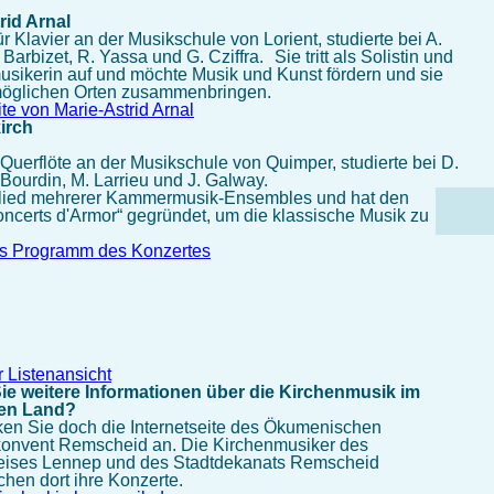
trid Arnal
ür Klavier an der Musikschule von Lorient, studierte bei A.
 Barbizet, R. Yassa und G. Cziffra. Sie tritt als Solistin und
ikerin auf und möchte Musik und Kunst fördern und sie
möglichen Orten zusammenbringen.
ite von Marie-Astrid Arnal
irch
 Querflöte an der Musikschule von Quimper, studierte bei D.
.Bourdin, M. Larrieu und J. Galway.
tglied mehrerer Kammermusik-Ensembles und hat den
oncerts d'Armor“ gegründet, um die klassische Musik zu
as Programm des Konzertes
r Listenansicht
e weitere Informationen über die Kirchenmusik im
en Land?
ken Sie doch die Internetseite des Ökumenischen
onvent Remscheid an. Die Kirchenmusiker des
eises Lennep und des Stadtdekanats Remscheid
ichen dort ihre Konzerte.