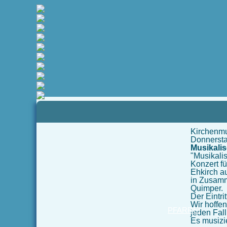
Pfad:
Startseite
>
Musik und Kultur
> Termine und Meldungen
Kirchenmu
Donnerstag
Musikali
"Musikal
Konzert fü
Ehkirch a
in Zusamm
Quimper
Der Eintrit
Wir hoffen
PFARREI
jeden Fal
Es musiz