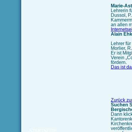
Marie-As
Lehrerin f
Dussol, P.
Kammermus
an allen 
Internetse
Alain Ehk
Lehrer für
Morlier, R
Er ist Mi
Verein „C
fördern.
Das ist d
Zurück zu
Suchen Si
Bergisch
Dann klic
Kantorenk
Kirchenkr
veröffentl
STARTSEITE