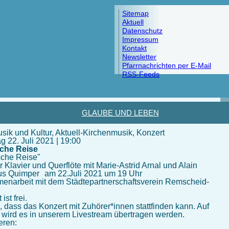
Sitemap
Aktuell
Datenschutz
Impressum
Kontakt
Newsletter
Pfarrnachrichten per E-Mail
RSS-Feeds
GLAUBE UND LEBEN
sik und Kultur, Aktuell-Kirchenmusik, Konzert
 22. Juli 2021 | 19:00
sche Reise
ische Reise"
r Klavier und Querflöte mit Marie-Astrid Arnal und Alain
us Quimper am 22.Juli 2021 um 19 Uhr
enarbeit mit dem Städtepartnerschaftsverein Remscheid-
.
t ist frei.
, dass das Konzert mit Zuhörer*innen stattfinden kann. Auf
l wird es in unserem Livestream übertragen werden.
ieren: