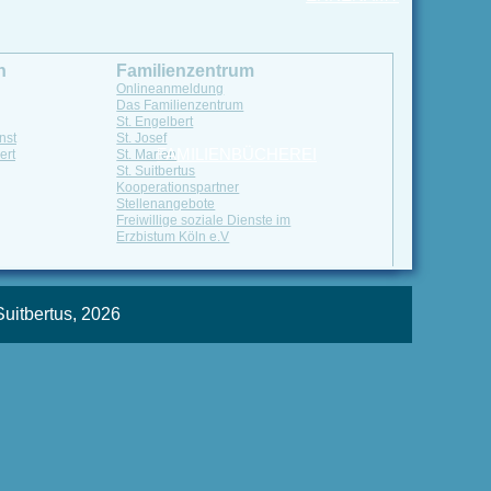
n
Familienzentrum
Onlineanmeldung
Das Familienzentrum
St. Engelbert
nst
St. Josef
FAMILIENBÜCHEREI
ert
St. Marien
St. Suitbertus
Kooperationspartner
Stellenangebote
Freiwillige soziale Dienste im
Erzbistum Köln e.V
Suitbertus, 2026