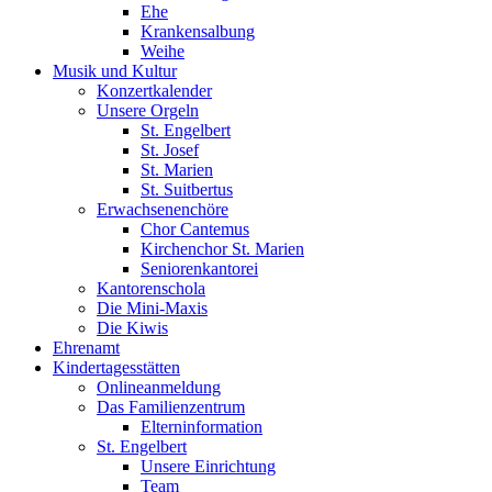
Ehe
Krankensalbung
Weihe
Musik und Kultur
Konzertkalender
Unsere Orgeln
St. Engelbert
St. Josef
St. Marien
St. Suitbertus
Erwachsenenchöre
Chor Cantemus
Kirchenchor St. Marien
Seniorenkantorei
Kantorenschola
Die Mini-Maxis
Die Kiwis
Ehrenamt
Kindertagesstätten
Onlineanmeldung
Das Familienzentrum
Elterninformation
St. Engelbert
Unsere Einrichtung
Team