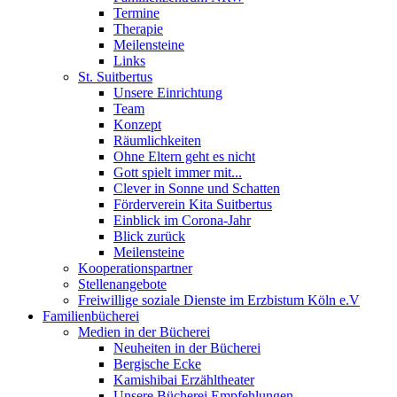
Termine
Therapie
Meilensteine
Links
St. Suitbertus
Unsere Einrichtung
Team
Konzept
Räumlichkeiten
Ohne Eltern geht es nicht
Gott spielt immer mit...
Clever in Sonne und Schatten
Förderverein Kita Suitbertus
Einblick im Corona-Jahr
Blick zurück
Meilensteine
Kooperationspartner
Stellenangebote
Freiwillige soziale Dienste im Erzbistum Köln e.V
Familienbücherei
Medien in der Bücherei
Neuheiten in der Bücherei
Bergische Ecke
Kamishibai Erzähltheater
Unsere Bücherei Empfehlungen