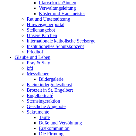
Pfarrsekretär*innen
Verwaltungsleitung
Küster und Hausmeister
Rat und Unterstützung
Hinweisgeberportal
Stellenangebot
Unsere Kirchen
Internationale katholische Seelsorge
Institutionelles Schutzkonzept
Friedhof
Glaube und Leben
Pray & Stay
kfd
Messdiener
Bildergalerie
Kleinkindergottesdienst
Brotzeit in St. Engelbert
Engelbertcafé
Sternsingeraktion
Geistliche Angebote
Sakramente
Taufe
Buße und Versöhnung
Erstkommunion
Die Firmung