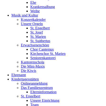
Ehe
Krankensalbung
Weihe
Musik und Kultur
Konzertkalender
Unsere Orgeln
St. Engelbert
St. Josef
St. Marien
St. Suitbertus
Erwachsenenchöre
Chor Cantemus
Kirchenchor St. Marien
Seniorenkantorei
Kantorenschola
Die Mini-Maxis
Die Kiwis
Ehrenamt
Kindertagesstätten
Onlineanmeldung
Das Familienzentrum
Elterninformation
St. Engelbert
Unsere Einrichtung
Team