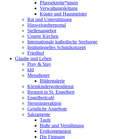
Pfarrsekretär*innen
Verwaltungsleitung
Küster und Hausmeister
Rat und Unterstützung
Hinweisgeberportal
Stellenangebot
Unsere Kirchen
Internationale katholische Seelsorge
Institutionelles Schutzkonzept
Friedhof
Glaube und Leben
Pray & Stay
kfd
Messdiener
Bildergalerie
Kleinkindergottesdienst
Brotzeit in St. Engelbert
Engelbertcafé
Sternsingeraktion
Geistliche Angebote
Sakramente
Taufe
Buße und Versöhnung
Erstkommunion
Die Firmung