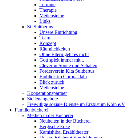
Termine
Therapie
Meilensteine
Links
St. Suitbertus
Unsere Einrichtung
Team
Konzept
Räumlichkeiten
Ohne Eltern geht es nicht
Gott spielt immer mit...
Clever in Sonne und Schatten
Förderverein Kita Suitbertus
Einblick im Corona-Jahr
Blick zurück
Meilensteine
Kooperationspartner
Stellenangebote
Freiwillige soziale Dienste im Erzbistum Köln e.V
Familienbücherei
Medien in der Bücherei
Neuheiten in der Bücherei
Bergische Ecke
Kamishibai Erzähltheater
Unsere Bücherei Empfehlungen