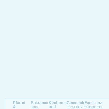
Pfarrei
Sakramente
Kirchenmusik
Gemeindeleben
Familienzen
&
und
Taufe
Pray & Stay
Onlineanmeldung