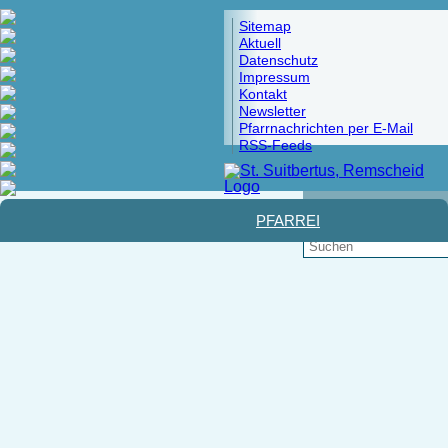
Sitemap
Aktuell
Datenschutz
Impressum
Kontakt
Newsletter
Pfarrnachrichten per E-Mail
RSS-Feeds
Pfad:
Startseite
>
Glaube und Leben
>
Messdiener
>
Bildergalerie
PFARREI