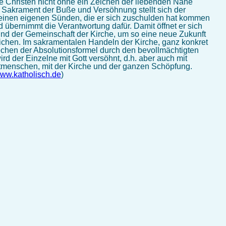
ie Christen nicht ohne ein Zeichen der liebenden Nähe
m Sakrament der Buße und Versöhnung stellt sich der
inen eigenen Sünden, die er sich zuschulden hat kommen
 übernimmt die Verantwortung dafür. Damit öffnet er sich
und der Gemeinschaft der Kirche, um so eine neue Zukunft
ichen. Im sakramentalen Handeln der Kirche, ganz konkret
chen der Absolutionsformel durch den bevollmächtigten
wird der Einzelne mit Gott versöhnt, d.h. aber auch mit
tmenschen, mit der Kirche und der ganzen Schöpfung.
ww.katholisch.de
)