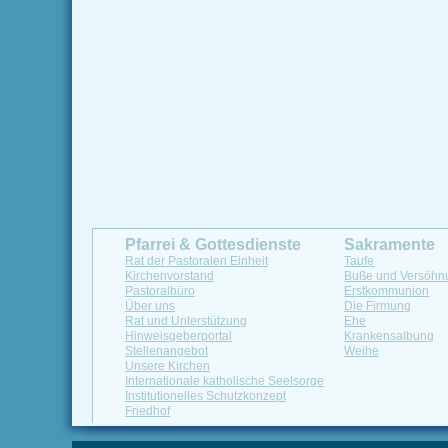
Pfarrei & Gottesdienste
Sakramente
Rat der Pastoralen Einheit
Taufe
Kirchenvorstand
Buße und Versöhn
Pastoralbüro
Erstkommunion
Über uns
Die Firmung
Rat und Unterstützung
Ehe
Hinweisgeberportal
Krankensalbung
Stellenangebot
Weihe
Unsere Kirchen
Internationale katholische Seelsorge
Institutionelles Schutzkonzept
Friedhof