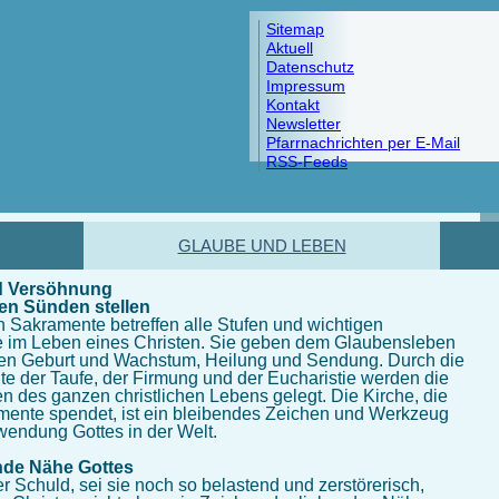
Sitemap
Aktuell
Datenschutz
Impressum
Kontakt
Newsletter
Pfarrnachrichten per E-Mail
RSS-Feeds
GLAUBE UND LEBEN
d Versöhnung
An
en Sünden stellen
St
n Sakramente betreffen alle Stufen und wichtigen
Pfr
e im Leben eines Christen. Sie geben dem Glaubensleben
Th
ten Geburt und Wachstum, Heilung und Sendung. Durch die
Ka
e der Taufe, der Firmung und der Eucharistie werden die
Tel
n des ganzen christlichen Lebens gelegt. Die Kirche, die
02
mente spendet, ist ein bleibendes Zeichen und Werkzeug
26
uwendung Gottes in der Welt.
E-
Ma
nde Nähe Gottes
r Schuld, sei sie noch so belastend und zerstörerisch,