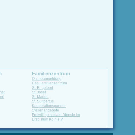
n
Familienzentrum
Onlineanmeldung
Das Familienzentrum
St. Engelbert
nst
St. Josef
ert
St. Marien
St. Suitbertus
Kooperationspartner
Stellenangebote
Freiwillige soziale Dienste im
Erzbistum Köln e.V