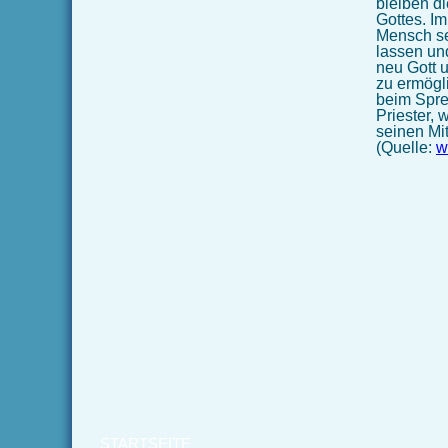
bleiben d
Gottes. I
Mensch se
lassen und
neu Gott 
zu ermögl
beim Spre
Priester, 
seinen Mi
(Quelle:
w
STARTSEITE