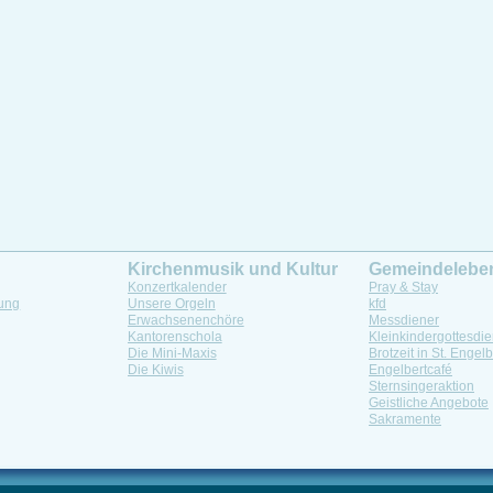
Kirchenmusik und Kultur
Gemeindelebe
Konzertkalender
Pray & Stay
ung
Unsere Orgeln
kfd
Erwachsenenchöre
Messdiener
Kantorenschola
Kleinkindergottesdie
Die Mini-Maxis
Brotzeit in St. Engelb
Die Kiwis
Engelbertcafé
Sternsingeraktion
Geistliche Angebote
Sakramente