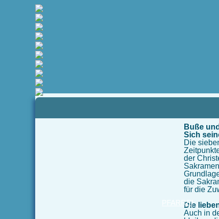
Pfad:
Startseite
>
Glaube und Leben
>
Sakramente
> Buße und Versöhnung
Buße un
Sich sein
Die siebe
Zeitpunkt
der Chris
Sakrament
Grundlage
die Sakra
für die Z
PFARREI
Die liebe
Auch in de