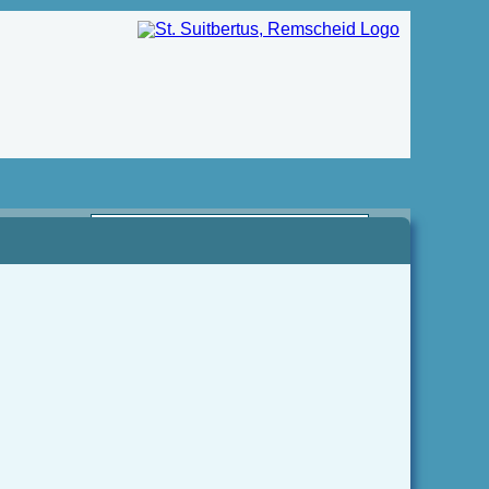
sprechpartner
adtdechant
.
omas
ster
.:
191-
883
il