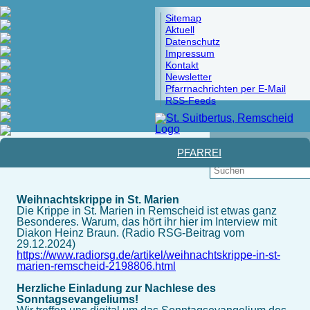
Sitemap
Aktuell
Datenschutz
Impressum
Kontakt
Newsletter
Pfarrnachrichten per E-Mail
RSS-Feeds
Pfad:
Startseite
>
Glaube und Leben
> Geistliche Angebote
PFARREI
Weihnachtskrippe in St. Marien
Die Krippe in St. Marien in Remscheid ist etwas ganz
Besonderes. Warum, das hört ihr hier im Interview mit
Diakon Heinz Braun. (Radio RSG-Beitrag vom
29.12.2024)
https://www.radiorsg.de/artikel/weihnachtskrippe-in-st-
marien-remscheid-2198806.html
Herzliche Einladung zur Nachlese des
Sonntagsevangeliums!