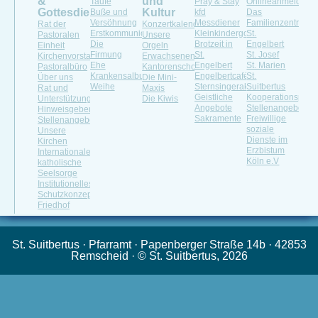
&
und
Taufe
Pray & Stay
Onlineanmeldung
Gottesdienste
Kultur
Buße und
kfd
Das
Versöhnung
Messdiener
Familienzentrum
Rat der
Konzertkalender
Erstkommunion
Kleinkindergottesdienst
St.
Pastoralen
Unsere
Die
Brotzeit in
Engelbert
Einheit
Orgeln
Firmung
St.
St. Josef
Kirchenvorstand
Erwachsenenchöre
Ehe
Engelbert
St. Marien
Pastoralbüro
Kantorenschola
Krankensalbung
Engelbertcafé
St.
Über uns
Die Mini-
Weihe
Sternsingeraktion
Suitbertus
Rat und
Maxis
Geistliche
Kooperationspartn
Unterstützung
Die Kiwis
Angebote
Stellenangebote
Hinweisgeberportal
Sakramente
Freiwillige
Stellenangebot
soziale
Unsere
Dienste im
Kirchen
Erzbistum
Internationale
Köln e.V
katholische
Seelsorge
Institutionelles
Schutzkonzept
Friedhof
St. Suitbertus · Pfarramt · Papenberger Straße 14b · 42853
Remscheid · © St. Suitbertus, 2026