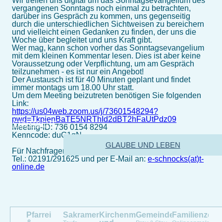
Wir treffen uns digital um das Sonntagsevangelium des
vergangenen Sonntags noch einmal zu betrachten,
darüber ins Gespräch zu kommen, uns gegenseitig
durch die unterschiedlichen Sichtweisen zu bereichern
und vielleicht einen Gedanken zu finden, der uns die
Woche über begleitet und uns Kraft gibt.
Wer mag, kann schon vorher das Sonntagsevangelium
mit dem kleinen Kommentar lesen. Dies ist aber keine
Voraussetzung oder Verpflichtung, um am Gespräch
teilzunehmen - es ist nur ein Angebot!
Der Austausch ist für 40 Minuten geplant und findet
immer montags um 18.00 Uhr statt.
Um dem Meeting beizutreten benötigen Sie folgenden
Link:
https://us04web.zoom.us/j/73601548294?
pwd=TkpienBaTE5NRThId2dBT2hFaUtPdz09
STARTSEITE
Meeting-ID: 736 0154 8294
Kenncode: duG1qN
GLAUBE UND LEBEN
Für Nachfragen stehe ich Ihnen gerne zur Verfügung:
Tel.: 02191/291625 und per E-Mail an:
e-schnocks(at)t-
online.de
Pfarrei
Sakramente
Kirchenmusik
Gemeindeleben
Familienzen