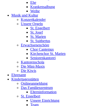
Ehe
Krankensalbung
Weihe
Musik und Kultur
Konzertkalender
Unsere Orgeln
St. Engelbert
St. Josef
St. Marien
St. Suitbertus
Erwachsenenchöre
Chor Cantemus
Kirchenchor St. Marien
Seniorenkantorei
Kantorenschola
Die Mini-Maxis
Die Kiwis
Ehrenamt
Kindertagesstätten
Onlineanmeldung
Das Familienzentrum
Elterninformation
St. Engelbert
Unsere Einrichtung
Team