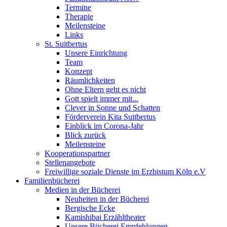
Termine
Therapie
Meilensteine
Links
St. Suitbertus
Unsere Einrichtung
Team
Konzept
Räumlichkeiten
Ohne Eltern geht es nicht
Gott spielt immer mit...
Clever in Sonne und Schatten
Förderverein Kita Suitbertus
Einblick im Corona-Jahr
Blick zurück
Meilensteine
Kooperationspartner
Stellenangebote
Freiwillige soziale Dienste im Erzbistum Köln e.V
Familienbücherei
Medien in der Bücherei
Neuheiten in der Bücherei
Bergische Ecke
Kamishibai Erzähltheater
Unsere Bücherei Empfehlungen