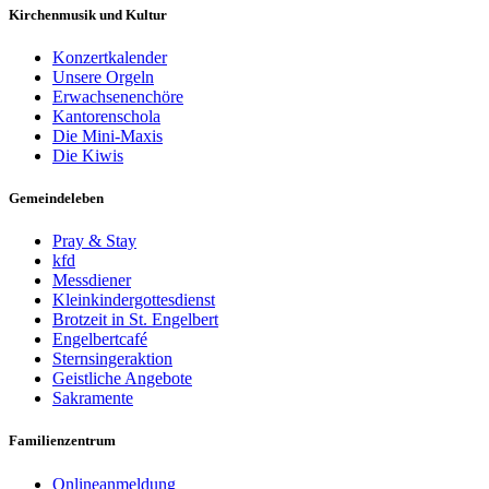
Kirchenmusik und Kultur
Konzertkalender
Unsere Orgeln
Erwachsenenchöre
Kantorenschola
Die Mini-Maxis
Die Kiwis
Gemeindeleben
Pray & Stay
kfd
Messdiener
Kleinkindergottesdienst
Brotzeit in St. Engelbert
Engelbertcafé
Sternsingeraktion
Geistliche Angebote
Sakramente
Familienzentrum
Onlineanmeldung