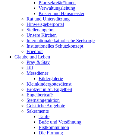
Pfarrsekretär*innen
Verwaltungsleitung
Küster und Hausmeister
Rat und Unterstützung
Hinweisgeberportal
Stellenangebot
Unsere Kirchen
Internationale katholische Seelsorge
Institutionelles Schutzkonzept
Friedhof
Glaube und Leben
Pray & Stay
kfd
Messdiener
Bildergalerie
Kleinkindergottesdienst
Brotzeit in St. Engelbert
Engelbertcafé
Sternsingeraktion
Geistliche Angebote
Sakramente
Taufe
Buße und Versöhnung
Erstkommunion
Die Firmung