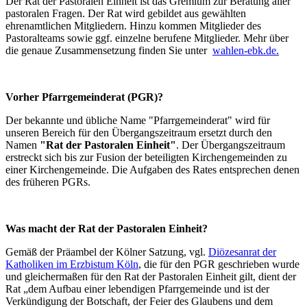
Der Rat der Pastoralen Einheit ist das Gremium zur Beratung aller
pastoralen Fragen. Der Rat wird gebildet aus gewählten
ehrenamtlichen Mitgliedern. Hinzu kommen Mitglieder des
Pastoralteams sowie ggf. einzelne berufene Mitglieder. Mehr über
die genaue Zusammensetzung finden Sie unter
wahlen-ebk.de.
Vorher Pfarrgemeinderat (PGR)?
Der bekannte und übliche Name "Pfarrgemeinderat" wird für
unseren Bereich für den Übergangszeitraum ersetzt durch den
Namen
"Rat der Pastoralen Einheit"
. Der Übergangszeitraum
erstreckt sich bis zur Fusion der beteiligten Kirchengemeinden zu
einer Kirchengemeinde. Die Aufgaben des Rates entsprechen denen
des früheren PGRs.
Was macht der Rat der Pastoralen Einheit?
Gemäß der Präambel der Kölner Satzung, vgl.
Diözesanrat der
Katholiken im Erzbistum Köln
, die für den PGR geschrieben wurde
und gleichermaßen für den Rat der Pastoralen Einheit gilt, dient der
Rat „dem Aufbau einer lebendigen Pfarrgemeinde und ist der
Verkündigung der Botschaft, der Feier des Glaubens und dem