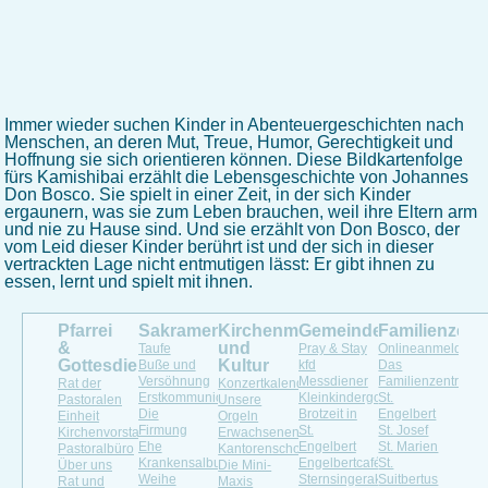
Immer wieder suchen Kinder in Abenteuergeschichten nach
Menschen, an deren Mut, Treue, Humor, Gerechtigkeit und
Hoffnung sie sich orientieren können. Diese Bildkartenfolge
fürs Kamishibai erzählt die Lebensgeschichte von Johannes
Don Bosco. Sie spielt in einer Zeit, in der sich Kinder
ergaunern, was sie zum Leben brauchen, weil ihre Eltern arm
und nie zu Hause sind. Und sie erzählt von Don Bosco, der
vom Leid dieser Kinder berührt ist und der sich in dieser
vertrackten Lage nicht entmutigen lässt: Er gibt ihnen zu
essen, lernt und spielt mit ihnen.
Pfarrei
Sakramente
Kirchenmusik
Gemeindeleben
Familienzen
&
und
Taufe
Pray & Stay
Onlineanmeldung
Gottesdienste
Kultur
Buße und
kfd
Das
Versöhnung
Messdiener
Familienzentrum
Rat der
Konzertkalender
Erstkommunion
Kleinkindergottesdienst
St.
Pastoralen
Unsere
Die
Brotzeit in
Engelbert
Einheit
Orgeln
Firmung
St.
St. Josef
Kirchenvorstand
Erwachsenenchöre
Ehe
Engelbert
St. Marien
Pastoralbüro
Kantorenschola
Krankensalbung
Engelbertcafé
St.
Über uns
Die Mini-
Weihe
Sternsingeraktion
Suitbertus
Rat und
Maxis