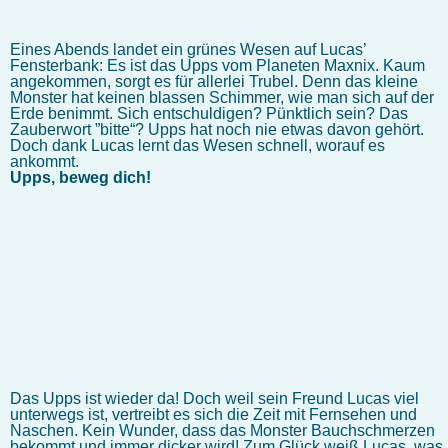
Eines Abends landet ein grünes Wesen auf Lucas’
Fensterbank: Es ist das Upps vom Planeten Maxnix. Kaum
angekommen, sorgt es für allerlei Trubel. Denn das kleine
Monster hat keinen blassen Schimmer, wie man sich auf der
Erde benimmt. Sich entschuldigen? Pünktlich sein? Das
Zauberwort ”bitte“? Upps hat noch nie etwas davon gehört.
Doch dank Lucas lernt das Wesen schnell, worauf es
ankommt.
Upps, beweg dich!
Das Upps ist wieder da! Doch weil sein Freund Lucas viel
unterwegs ist, vertreibt es sich die Zeit mit Fernsehen und
Naschen. Kein Wunder, dass das Monster Bauchschmerzen
bekommt und immer dicker wird! Zum Glück weiß Lucas, was