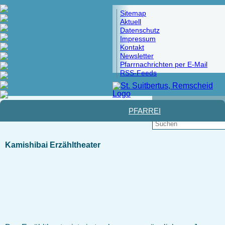
Sitemap
Aktuell
Datenschutz
Impressum
Kontakt
Newsletter
Pfarrnachrichten per E-Mail
RSS-Feeds
Pfad:
Startseite
>
Familienbücherei
>
Medien in der
Bücherei
> Kamishibai Erzähltheater
PFARREI
Kamishibai Erzähltheater