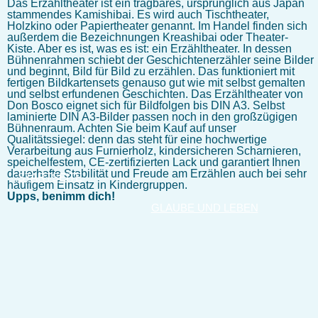
Das Erzähltheater ist ein tragbares, ursprünglich aus Japan
stammendes Kamishibai. Es wird auch Tischtheater,
Holzkino oder Papiertheater genannt. Im Handel finden sich
außerdem die Bezeichnungen Kreashibai oder Theater-
Kiste. Aber es ist, was es ist: ein Erzähltheater. In dessen
Bühnenrahmen schiebt der Geschichtenerzähler seine Bilder
und beginnt, Bild für Bild zu erzählen. Das funktioniert mit
fertigen Bildkartensets genauso gut wie mit selbst gemalten
und selbst erfundenen Geschichten. Das Erzähltheater von
Don Bosco eignet sich für Bildfolgen bis DIN A3. Selbst
laminierte DIN A3-Bilder passen noch in den großzügigen
Bühnenraum. Achten Sie beim Kauf auf unser
Qualitätssiegel: denn das steht für eine hochwertige
Verarbeitung aus Furnierholz, kindersicheren Scharnieren,
speichelfestem, CE-zertifizierten Lack und garantiert Ihnen
dauerhafte Stabilität und Freude am Erzählen auch bei sehr
STARTSEITE
häufigem Einsatz in Kindergruppen.
Upps, benimm dich!
GLAUBE UND LEBEN