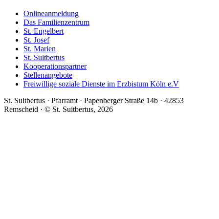
Onlineanmeldung
Das Familienzentrum
St. Engelbert
St. Josef
St. Marien
St. Suitbertus
Kooperationspartner
Stellenangebote
Freiwillige soziale Dienste im Erzbistum Köln e.V
St. Suitbertus · Pfarramt · Papenberger Straße 14b · 42853
Remscheid · © St. Suitbertus, 2026