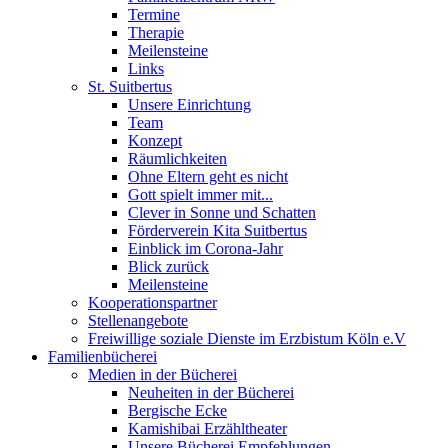
Termine
Therapie
Meilensteine
Links
St. Suitbertus
Unsere Einrichtung
Team
Konzept
Räumlichkeiten
Ohne Eltern geht es nicht
Gott spielt immer mit...
Clever in Sonne und Schatten
Förderverein Kita Suitbertus
Einblick im Corona-Jahr
Blick zurück
Meilensteine
Kooperationspartner
Stellenangebote
Freiwillige soziale Dienste im Erzbistum Köln e.V
Familienbücherei
Medien in der Bücherei
Neuheiten in der Bücherei
Bergische Ecke
Kamishibai Erzähltheater
Unsere Bücherei Empfehlungen