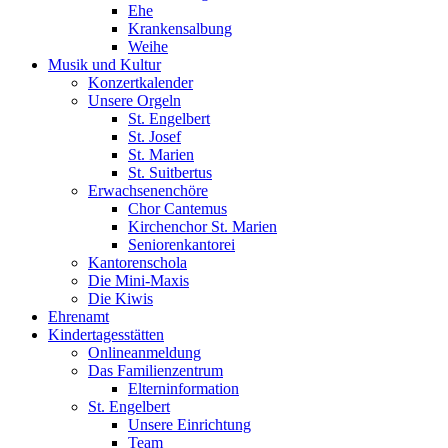
Ehe
Krankensalbung
Weihe
Musik und Kultur
Konzertkalender
Unsere Orgeln
St. Engelbert
St. Josef
St. Marien
St. Suitbertus
Erwachsenenchöre
Chor Cantemus
Kirchenchor St. Marien
Seniorenkantorei
Kantorenschola
Die Mini-Maxis
Die Kiwis
Ehrenamt
Kindertagesstätten
Onlineanmeldung
Das Familienzentrum
Elterninformation
St. Engelbert
Unsere Einrichtung
Team