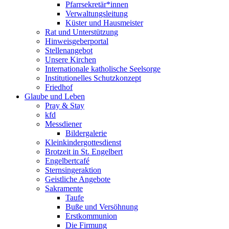
Pfarrsekretär*innen
Verwaltungsleitung
Küster und Hausmeister
Rat und Unterstützung
Hinweisgeberportal
Stellenangebot
Unsere Kirchen
Internationale katholische Seelsorge
Institutionelles Schutzkonzept
Friedhof
Glaube und Leben
Pray & Stay
kfd
Messdiener
Bildergalerie
Kleinkindergottesdienst
Brotzeit in St. Engelbert
Engelbertcafé
Sternsingeraktion
Geistliche Angebote
Sakramente
Taufe
Buße und Versöhnung
Erstkommunion
Die Firmung