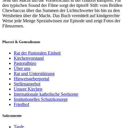
Seite der Macht um die Vorherrschaft in der Galaxis kämpfen. Für
den typischen Sound der Filme sorgt der tiptoi® Stift: vom Brüllen
Chewbaccas über das Summen der Lichtschwerter bis hin zu den
Weisheiten über die Macht. Das Buch vermittelt auf kindgerechte
Weise jede Menge Spezialwissen zur Episode und zeigt Fotos der
Filmszenen.
Pfarrei & Gottesdienste
Rat der Pastoralen Einheit
Kirchenvorstand
Pastoralbüro
Über uns
Rat und Unterstützung
Hinweisgeberportal
Stellenangebot
Unsere Kirchen
Internationale katholische Seelsorge
Institutionelles Schutzkonzept
Friedhof
Sakramente
Taufe