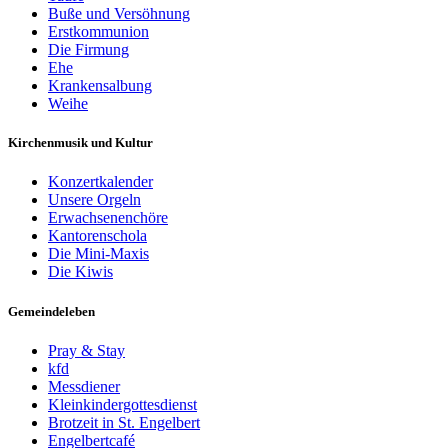
Buße und Versöhnung
Erstkommunion
Die Firmung
Ehe
Krankensalbung
Weihe
Kirchenmusik und Kultur
Konzertkalender
Unsere Orgeln
Erwachsenenchöre
Kantorenschola
Die Mini-Maxis
Die Kiwis
Gemeindeleben
Pray & Stay
kfd
Messdiener
Kleinkindergottesdienst
Brotzeit in St. Engelbert
Engelbertcafé