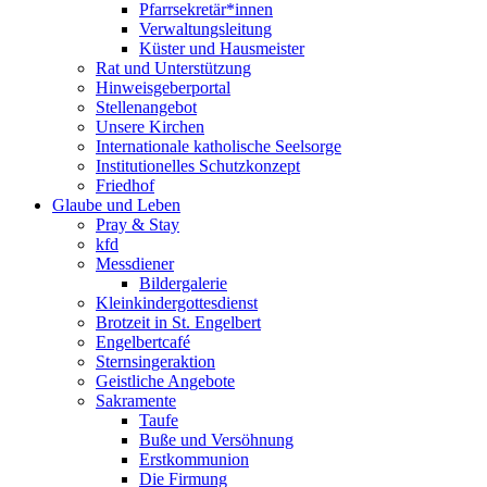
Pfarrsekretär*innen
Verwaltungsleitung
Küster und Hausmeister
Rat und Unterstützung
Hinweisgeberportal
Stellenangebot
Unsere Kirchen
Internationale katholische Seelsorge
Institutionelles Schutzkonzept
Friedhof
Glaube und Leben
Pray & Stay
kfd
Messdiener
Bildergalerie
Kleinkindergottesdienst
Brotzeit in St. Engelbert
Engelbertcafé
Sternsingeraktion
Geistliche Angebote
Sakramente
Taufe
Buße und Versöhnung
Erstkommunion
Die Firmung