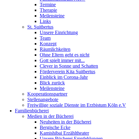
Termine
Therapie
Meilensteine
Links
St. Suitbertus
Unsere Einrichtung
Team
Konzept
Räumlichkeiten
Ohne Eltern geht es nicht
Gott spielt immer mit...
Clever in Sonne und Schatten
Förderverein Kita Suitbertus
Einblick im Corona-Jahr
Blick zurück
Meilensteine
Kooperationspartner
Stellenangebote
Freiwillige soziale Dienste im Erzbistum Köln e.V
Familienbücherei
Medien in der Bücherei
Neuheiten in der Bücherei
Bergische Ecke
Kamishibai Erzähltheater
Unsere Bücherei Empfehlungen