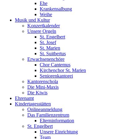
Ehe
Krankensalbung
Weihe
Musik und Kultur
Konzertkalender
Unsere Orgeln
St. Engelbert
St. Josef
St. Marien
St. Suitbertus
Erwachsenenchöre
Chor Cantemus
Kirchenchor St. Marien
Seniorenkantorei
Kantorenschola
Die Mini-Maxis
Die Kiwis
Ehrenamt
Kindertagesstätten
Onlineanmeldung
Das Familienzentrum
Elterninformation
St. Engelbert
Unsere Einrichtung
Team