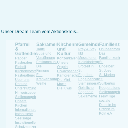
Unser Dream Team vom Aktionskreis...
Pfarrei
Sakramente
Kirchenmusik
Gemeindeleben
Familienzen
&
und
Taufe
Pray & Stay
Onlineanmeldung
Gottesdienste
Kultur
Buße und
kfd
Das
Versöhnung
Messdiener
Familienzentrum
Rat der
Konzertkalender
Erstkommunion
Kleinkindergottesdienst
St.
Pastoralen
Unsere
Die
Brotzeit in
Engelbert
Einheit
Orgeln
Firmung
St.
St. Josef
Kirchenvorstand
Erwachsenenchöre
Ehe
Engelbert
St. Marien
Pastoralbüro
Kantorenschola
Krankensalbung
Engelbertcafé
St.
Über uns
Die Mini-
Weihe
Sternsingeraktion
Suitbertus
Rat und
Maxis
Geistliche
Kooperationspartn
Unterstützung
Die Kiwis
Angebote
Stellenangebote
Hinweisgeberportal
Sakramente
Freiwillige
Stellenangebot
soziale
Unsere
Dienste im
Kirchen
Erzbistum
Internationale
Köln e.V
katholische
Seelsorge
Institutionelles
Schutzkonzept