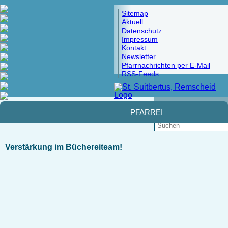
Sitemap
Aktuell
Datenschutz
Impressum
Kontakt
Newsletter
Pfarrnachrichten per E-Mail
RSS-Feeds
Pfad:
Startseite
>
Familienbücherei
> Wir über uns...
PFARREI
Verstärkung im Büchereiteam!