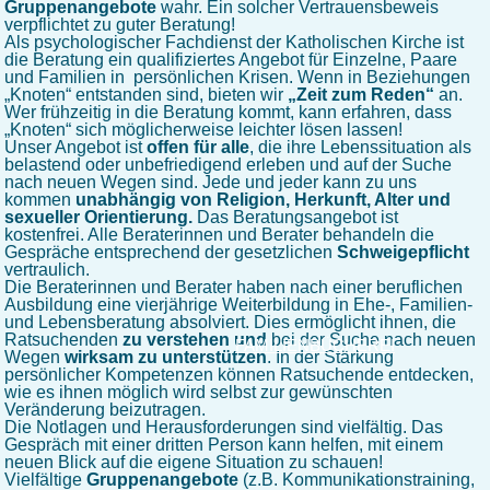
Gruppenangebote
wahr. Ein solcher Vertrauensbeweis
verpflichtet zu guter Beratung!
Als psychologischer Fachdienst der Katholischen Kirche ist
die Beratung ein qualifiziertes Angebot für Einzelne, Paare
und Familien in persönlichen Krisen. Wenn in Beziehungen
„Knoten“ entstanden sind, bieten wir
„Zeit zum Reden“
an.
Wer frühzeitig in die Beratung kommt, kann erfahren, dass
„Knoten“ sich möglicherweise leichter lösen lassen!
Unser Angebot ist
offen für alle
, die ihre Lebenssituation als
belastend oder unbefriedigend erleben und auf der Suche
nach neuen Wegen sind. Jede und jeder kann zu uns
kommen
unabhängig von Religion, Herkunft, Alter und
sexueller Orientierung.
Das Beratungsangebot ist
kostenfrei. Alle Beraterinnen und Berater behandeln die
Gespräche entsprechend der gesetzlichen
Schweigepflicht
vertraulich.
Die Beraterinnen und Berater haben nach einer beruflichen
Ausbildung eine vierjährige Weiterbildung in Ehe-, Familien-
und Lebensberatung absolviert. Dies ermöglicht ihnen, die
Ratsuchenden
zu verstehen und
bei der Suche nach neuen
FAMILIENBÜCHEREI
Wegen
wirksam zu
unterstützen
. In der Stärkung
persönlicher Kompetenzen können Ratsuchende entdecken,
wie es ihnen möglich wird selbst zur gewünschten
Veränderung beizutragen.
Die Notlagen und Herausforderungen sind vielfältig. Das
Gespräch mit einer dritten Person kann helfen, mit einem
neuen Blick auf die eigene Situation zu schauen!
Vielfältige
Gruppenangebote
(z.B. Kommunikationstraining,