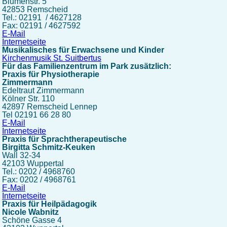
Blumenstr. 5
42853 Remscheid
Tel.: 02191 / 4627128
Fax: 02191 / 4627592
E-Mail
Internetseite
Musikalisches
für Erwachsene und Kinder
Kirchenmusik St. Suitbertus
Für das Familienzentrum im Park zusätzlich:
Praxis für Physiotherapie
Zimmermann
Edeltraut Zimmermann
Kölner Str. 110
42897 Remscheid Lennep
Tel 02191 66 28 80
E-Mail
Internetseite
Praxis für Sprachtherapeutische
Birgitta Schmitz-Keuken
Wall 32-34
42103 Wuppertal
Tel.: 0202 / 4968760
Fax: 0202 / 4968761
E-Mail
Internetseite
Praxis für Heilpädagogik
Nicole Wabnitz
Schöne Gasse 4