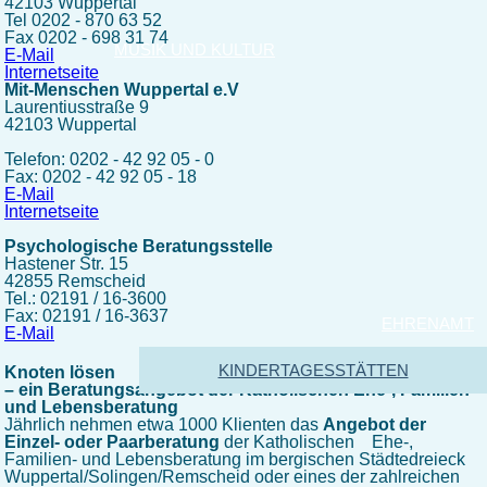
42103 Wuppertal
Tel 0202 - 870 63 52
Fax 0202 - 698 31 74
MUSIK UND KULTUR
E-Mail
Internetseite
Mit-Menschen Wuppertal e.V
Laurentiusstraße 9
42103 Wuppertal
Telefon: 0202 - 42 92 05 - 0
Fax: 0202 - 42 92 05 - 18
E-Mail
Internetseite
Psychologische Beratungsstelle
Hastener Str. 15
42855 Remscheid
Tel.: 02191 / 16-3600
Fax: 02191 / 16-3637
EHRENAMT
E-Mail
KINDERTAGESSTÄTTEN
Knoten lösen
– ein Beratungsangebot der Katholischen Ehe-, Familien-
und Lebensberatung
Jährlich nehmen etwa 1000 Klienten das
Angebot der
Einzel- oder Paarberatung
der Katholischen Ehe-,
Familien- und Lebensberatung im bergischen Städtedreieck
Wuppertal/Solingen/Remscheid oder eines der zahlreichen