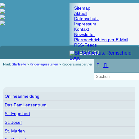
Sitemap
Aktuell
Datenschutz
Impressum
Kontakt
Newsletter
Pfarrnachrichten per E-Mail
RSS-Feeds
PFARREI
Pfad:
Startseite
>
Kindertagesstätten
> Kooperationspartner
Onlineanmeldung
Das Familienzentrum
St. Engelbert
St. Josef
St. Marien