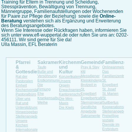
Training für Eltern in Trennung und Scheidung,
Stressprävention, Bewältigung von Trennung,
Männergruppe, Familienaufstellungen oder Wochenenden
für Paare zur Pflege der Beziehung) sowie die
Online-
Beratung
verstehen sich als Ergänzung und Erweiterung
des Beratungsangebotes.
Wenn Sie Interesse oder Rückfragen haben, informieren Sie
sich unter
www.efl-wuppertal.de oder rufen Sie uns an: 0202-
456111. Wir sind gerne für Sie da!
Ulla Massin, EFL Beraterin
Pfarrei
Sakramente
Kirchenmusik
Gemeindeleben
Familienzen
&
und
Taufe
Pray & Stay
Onlineanmeldung
Gottesdienste
Kultur
Buße und
kfd
Das
Versöhnung
Messdiener
Familienzentrum
Rat der
Konzertkalender
Erstkommunion
Kleinkindergottesdienst
St.
Pastoralen
Unsere
Die
Brotzeit in
Engelbert
Einheit
Orgeln
Firmung
St.
St. Josef
Kirchenvorstand
Erwachsenenchöre
Ehe
Engelbert
St. Marien
Pastoralbüro
Kantorenschola
Krankensalbung
Engelbertcafé
St.
Über uns
Die Mini-
Weihe
Sternsingeraktion
Suitbertus
Rat und
Maxis
Geistliche
Kooperationspartn
Unterstützung
Die Kiwis
Angebote
Stellenangebote
Hinweisgeberportal
Sakramente
Freiwillige
Stellenangebot
soziale
Unsere
Dienste im
Kirchen
Erzbistum
Internationale