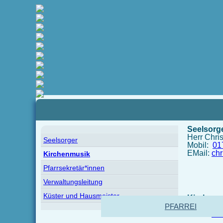
Pfad:
Startseite
>
Pfarrei
>
Über uns
> Kirchenmusik
Seelsorg
Herr Chri
Seelsorger
Mobil:
01
EMail:
chr
Kirchenmusik
Pfarrsekretär*innen
Verwaltungsleitung
Küster und Hausmeister
Kirchenm
Herr Rudo
PFARREI
EMail:
rud