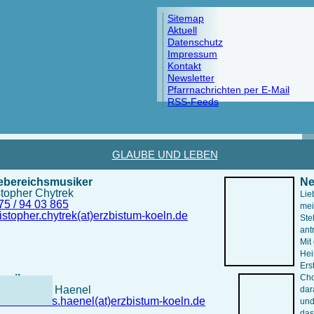
Sitemap
Aktuell
Datenschutz
Impressum
Kontakt
Newsletter
Pfarrnachrichten per E-Mail
RSS-Feeds
GLAUBE UND LEBEN
ebereichsmusiker
Ne
stopher Chytrek
Lie
75 / 94 03 865
mei
istopher.chytrek(at)erzbistum-koeln.de
Ste
ant
Mit
Hei
Ers
usiker
Cho
lf Matthias Haenel
dar
olf-matthias.haenel(at)erzbistum-koeln.de
und
das