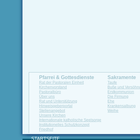
Pfarrei & Gottesdienste
Sakramente
Rat der Pastoralen Einheit
Taufe
Kirchenvorstand
Buße und Versöhn
Pastoralbüro
Erstkommunion
Über uns
Die Firmung
Rat und Unterstützung
Ehe
Hinweisgeberportal
Krankensalbung
Stellenangebot
Weihe
Unsere Kirchen
Internationale katholische Seelsorge
Institutionelles Schutzkonzept
Friedhof
STARTSEITE