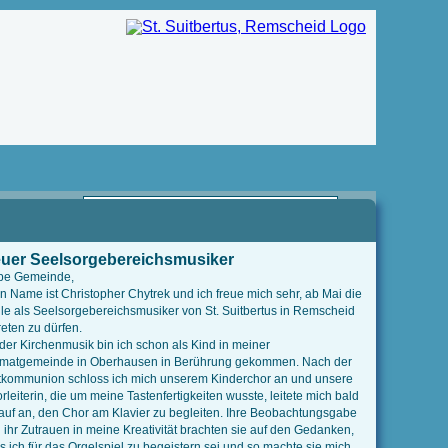
uer Seelsorgebereichsmusiker
be Gemeinde,
n Name ist Christopher Chytrek und ich freue mich sehr, ab Mai die
lle als Seelsorgebereichsmusiker von St. Suitbertus in Remscheid
reten zu dürfen.
 der Kirchenmusik bin ich schon als Kind in meiner
matgemeinde in Oberhausen in Berührung gekommen. Nach der
tkommunion schloss ich mich unserem Kinderchor an und unsere
rleiterin, die um meine Tastenfertigkeiten wusste, leitete mich bald
auf an, den Chor am Klavier zu begleiten. Ihre Beobachtungsgabe
 ihr Zutrauen in meine Kreativität brachten sie auf den Gedanken,
s ich für das Orgelspiel zu begeistern sei und so machte sie mich