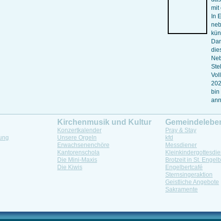
mit
In 
neb
kün
Dan
die
Neb
Ste
Vol
202
bin
ann
Kirchenmusik und Kultur
Gemeindelebe
Konzertkalender
Pray & Stay
ung
Unsere Orgeln
kfd
Erwachsenenchöre
Messdiener
Kantorenschola
Kleinkindergottesdie
Die Mini-Maxis
Brotzeit in St. Engelb
Die Kiwis
Engelbertcafé
Sternsingeraktion
Geistliche Angebote
Sakramente