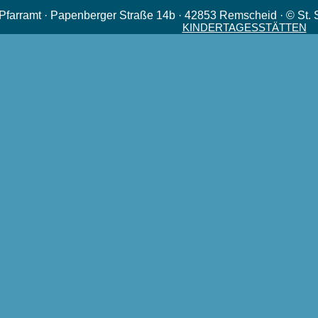
· Pfarramt · Papenberger Straße 14b · 42853 Remscheid · © St. 
KINDERTAGESSTÄTTEN