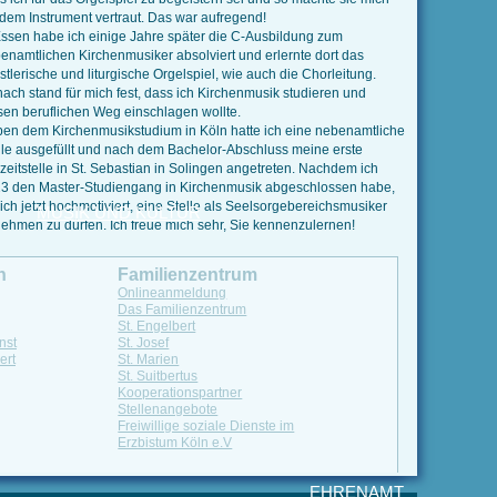
 dem Instrument vertraut. Das war aufregend!
Essen habe ich einige Jahre später die C-Ausbildung zum
enamtlichen Kirchenmusiker absolviert und erlernte dort das
stlerische und liturgische Orgelspiel, wie auch die Chorleitung.
ach stand für mich fest, dass ich Kirchenmusik studieren und
sen beruflichen Weg einschlagen wollte.
en dem Kirchenmusikstudium in Köln hatte ich eine nebenamtliche
lle ausgefüllt und nach dem Bachelor-Abschluss meine erste
lzeitstelle in St. Sebastian in Solingen angetreten. Nachdem ich
3 den Master-Studiengang in Kirchenmusik abgeschlossen habe,
 ich jetzt hochmotiviert, eine Stelle als Seelsorgebereichsmusiker
MUSIK UND KULTUR
ehmen zu dürfen. Ich freue mich sehr, Sie kennenzulernen!
n
Familienzentrum
Onlineanmeldung
Das Familienzentrum
St. Engelbert
nst
St. Josef
ert
St. Marien
St. Suitbertus
Kooperationspartner
Stellenangebote
Freiwillige soziale Dienste im
Erzbistum Köln e.V
EHRENAMT