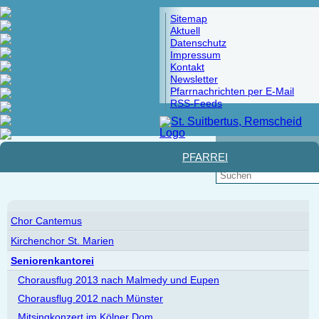
Sitemap
Aktuell
Datenschutz
Impressum
Kontakt
Newsletter
Pfarrnachrichten per E-Mail
RSS-Feeds
Pfad:
Startseite
>
Musik und Kultur
>
Erwachsenenchöre
>
Seniorenkantorei
PFARREI
Chor Cantemus
Kirchenchor St. Marien
Seniorenkantorei
Chorausflug 2013 nach Malmedy und Eupen
Chorausflug 2012 nach Münster
Mitsingkonzert im Kölner Dom