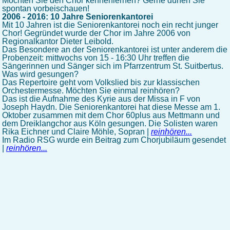
Möchten Sie den Chor kennenlernen? Gerne dürfen Sie
spontan vorbeischauen!
2006 - 2016: 10 Jahre Seniorenkantorei
Mit 10 Jahren ist die Seniorenkantorei noch ein recht junger
Chor! Gegründet wurde der Chor im Jahre 2006 von
Regionalkantor Dieter Leibold.
Das Besondere an der Seniorenkantorei ist unter anderem die
Probenzeit: mittwochs von 15 - 16:30 Uhr treffen die
Sängerinnen und Sänger sich im Pfarrzentrum St. Suitbertus.
Was wird gesungen?
Das Repertoire geht vom Volkslied bis zur klassischen
Orchestermesse. Möchten Sie einmal reinhören?
Das ist die Aufnahme des Kyrie aus der Missa in F von
Joseph Haydn. Die Seniorenkantorei hat diese Messe am 1.
Oktober zusammen mit dem Chor 60plus aus Mettmann und
dem Dreiklangchor aus Köln gesungen. Die Solisten waren
Rika Eichner und Claire Möhle, Sopran |
reinhören...
Im Radio RSG wurde ein Beitrag zum Chorjubiläum gesendet
|
reinhören...