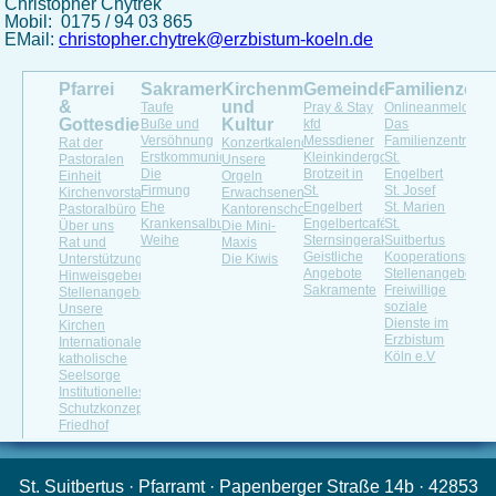
Christopher Chytrek
Mobil: 0175 / 94 03 865
EMail:
christopher.chytrek
@
erzbistum-koeln
.
de
Pfarrei
Sakramente
Kirchenmusik
Gemeindeleben
Familienzen
&
und
Taufe
Pray & Stay
Onlineanmeldung
Gottesdienste
Kultur
Buße und
kfd
Das
Versöhnung
Messdiener
Familienzentrum
Rat der
Konzertkalender
Erstkommunion
Kleinkindergottesdienst
St.
Pastoralen
Unsere
Die
Brotzeit in
Engelbert
Einheit
Orgeln
Firmung
St.
St. Josef
Kirchenvorstand
Erwachsenenchöre
Ehe
Engelbert
St. Marien
Pastoralbüro
Kantorenschola
Krankensalbung
Engelbertcafé
St.
Über uns
Die Mini-
Weihe
Sternsingeraktion
Suitbertus
Rat und
Maxis
Geistliche
Kooperationspartn
Unterstützung
Die Kiwis
Angebote
Stellenangebote
Hinweisgeberportal
Sakramente
Freiwillige
Stellenangebot
soziale
Unsere
Dienste im
Kirchen
Erzbistum
Internationale
Köln e.V
katholische
Seelsorge
Institutionelles
Schutzkonzept
Friedhof
St. Suitbertus · Pfarramt · Papenberger Straße 14b · 42853