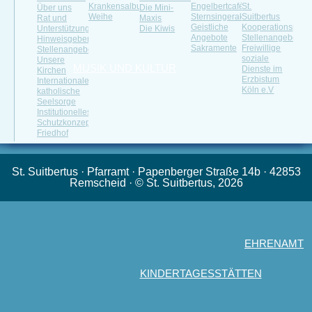
Krankensalbung
Engelbertcafé
St.
Über uns
Die Mini-
Weihe
Sternsingeraktion
Suitbertus
Rat und
Maxis
Geistliche
Kooperationspartn
Unterstützung
Die Kiwis
Angebote
Stellenangebote
Hinweisgeberportal
Sakramente
Freiwillige
Stellenangebot
soziale
Unsere
MUSIK UND KULTUR
Dienste im
Kirchen
Erzbistum
Internationale
Köln e.V
katholische
Seelsorge
Institutionelles
Schutzkonzept
Friedhof
St. Suitbertus · Pfarramt · Papenberger Straße 14b · 42853
Remscheid · © St. Suitbertus, 2026
EHRENAMT
KINDERTAGESSTÄTTEN