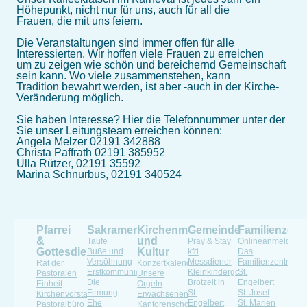
Höhepunkt, nicht nur für uns, auch für all die
Frauen, die mit uns feiern.
Die Veranstaltungen sind immer offen für alle
Interessierten. Wir hoffen viele Frauen zu erreichen
um zu zeigen wie schön und bereichernd Gemeinschaft
sein kann. Wo viele zusammenstehen, kann
Tradition bewahrt werden, ist aber -auch in der Kirche-
Veränderung möglich.
Sie haben Interesse? Hier die Telefonnummer unter der
Sie unser Leitungsteam erreichen können:
Angela Melzer 02191 342888
Christa Paffrath 02191 385952
Ulla Rützer, 02191 35592
Marina Schnurbus, 02191 340524
Pfarrei
Sakramente
Kirchenmusik
Gemeindeleben
Familienzen
&
und
Taufe
Pray & Stay
Onlineanmeldung
Gottesdienste
Kultur
Buße und
kfd
Das
Versöhnung
Messdiener
Familienzentrum
Rat der
Konzertkalender
Erstkommunion
Kleinkindergottesdienst
St.
Pastoralen
Unsere
Die
Brotzeit in
Engelbert
Einheit
Orgeln
Firmung
St.
St. Josef
Kirchenvorstand
Erwachsenenchöre
Ehe
Engelbert
St. Marien
Pastoralbüro
Kantorenschola