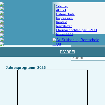
Sitemap
Aktuell
Datenschutz
Impressum
Kontakt
Newsletter
Pfarrnachrichten per E-Mail
RSS-Feeds
Pfad:
Startseite
>
Glaube und Leben
> kfd
PFARREI
Jahresprogramm 2026