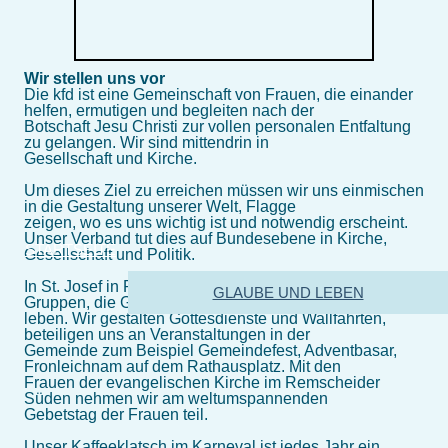
Wir stellen uns vor
Die kfd ist eine Gemeinschaft von Frauen, die einander
helfen, ermutigen und begleiten nach der
Botschaft Jesu Christi zur vollen personalen Entfaltung
zu gelangen. Wir sind mittendrin in
Gesellschaft und Kirche.
Um dieses Ziel zu erreichen müssen wir uns einmischen
in die Gestaltung unserer Welt, Flagge
zeigen, wo es uns wichtig ist und notwendig erscheint.
Unser Verband tut dies auf Bundesebene in Kirche,
STARTSEITE
Gesellschaft und Politik.
In St. Josef in Remscheid sind wir eine von vielen
GLAUBE UND LEBEN
Gruppen, die Gemeinschaft und Kirche vor Ort
leben. Wir gestalten Gottesdienste und Wallfahrten,
beteiligen uns an Veranstaltungen in der
Gemeinde zum Beispiel Gemeindefest, Adventbasar,
Fronleichnam auf dem Rathausplatz. Mit den
Frauen der evangelischen Kirche im Remscheider
Süden nehmen wir am weltumspannenden
Gebetstag der Frauen teil.
Unser Kaffeeklatsch im Karneval ist jedes Jahr ein