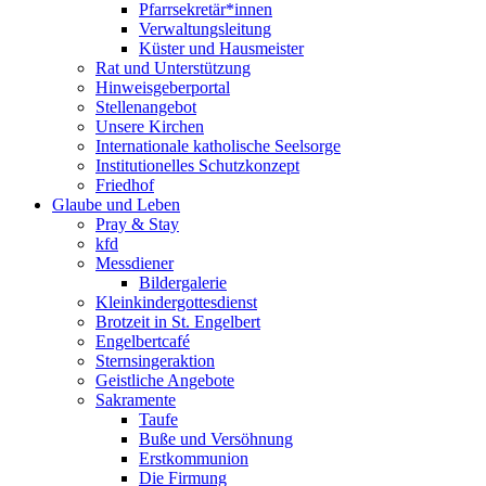
Pfarrsekretär*innen
Verwaltungsleitung
Küster und Hausmeister
Rat und Unterstützung
Hinweisgeberportal
Stellenangebot
Unsere Kirchen
Internationale katholische Seelsorge
Institutionelles Schutzkonzept
Friedhof
Glaube und Leben
Pray & Stay
kfd
Messdiener
Bildergalerie
Kleinkindergottesdienst
Brotzeit in St. Engelbert
Engelbertcafé
Sternsingeraktion
Geistliche Angebote
Sakramente
Taufe
Buße und Versöhnung
Erstkommunion
Die Firmung