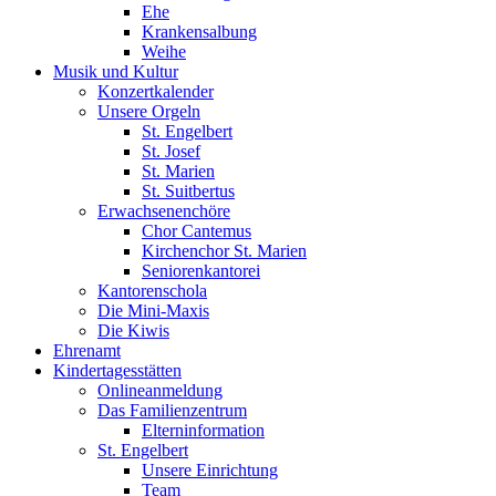
Ehe
Krankensalbung
Weihe
Musik und Kultur
Konzertkalender
Unsere Orgeln
St. Engelbert
St. Josef
St. Marien
St. Suitbertus
Erwachsenenchöre
Chor Cantemus
Kirchenchor St. Marien
Seniorenkantorei
Kantorenschola
Die Mini-Maxis
Die Kiwis
Ehrenamt
Kindertagesstätten
Onlineanmeldung
Das Familienzentrum
Elterninformation
St. Engelbert
Unsere Einrichtung
Team