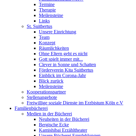
Termine
Therapie
Meilensteine
Links
St. Suitbertus
Unsere Einrichtung
Team
Konzept
Räumlichkeiten
Ohne Eltern geht es nicht
Gott spielt immer mit...
Clever in Sonne und Schatten
Förderverein Kita Suitbertus
Einblick im Corona-Jahr
Blick zurück
Meilensteine
Kooperationspartner
Stellenangebote
Freiwillige soziale Dienste im Erzbistum Köln e.V
Familienbücherei
Medien in der Bücherei
Neuheiten in der Bücherei
Bergische Ecke
Kamishibai Erzähltheater
Unsere Bücherei Empfehlungen