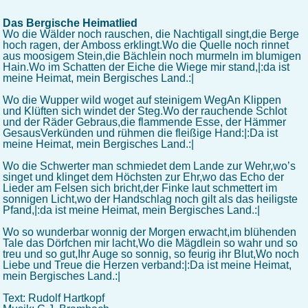
Das Bergische Heimatlied
Wo die Wälder noch rauschen, die Nachtigall singt,die Berge
hoch ragen, der Amboss erklingt.Wo die Quelle noch rinnet
aus moosigem Stein,die Bächlein noch murmeln im blumigen
Hain.Wo im Schatten der Eiche die Wiege mir stand,|:da ist
meine Heimat, mein Bergisches Land.:|
Wo die Wupper wild woget auf steinigem WegAn Klippen
und Klüften sich windet der Steg.Wo der rauchende Schlot
und der Räder Gebraus,die flammende Esse, der Hämmer
GesausVerkünden und rühmen die fleißige Hand:|:Da ist
meine Heimat, mein Bergisches Land.:|
Wo die Schwerter man schmiedet dem Lande zur Wehr,wo’s
singet und klinget dem Höchsten zur Ehr,wo das Echo der
Lieder am Felsen sich bricht,der Finke laut schmettert im
sonnigen Licht,wo der Handschlag noch gilt als das heiligste
Pfand,|:da ist meine Heimat, mein Bergisches Land.:|
Wo so wunderbar wonnig der Morgen erwacht,im blühenden
Tale das Dörfchen mir lacht,Wo die Mägdlein so wahr und so
treu und so gut,Ihr Auge so sonnig, so feurig ihr Blut,Wo noch
Liebe und Treue die Herzen verband:|:Da ist meine Heimat,
mein Bergisches Land.:|
Text: Rudolf Hartkopf