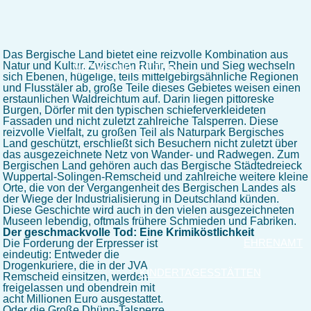
Das Bergische Land bietet eine reizvolle Kombination aus
Natur und Kultur. Zwischen Ruhr, Rhein und Sieg wechseln
MUSIK UND KULTUR
sich Ebenen, hügelige, teils mittelgebirgsähnliche Regionen
und Flusstäler ab, große Teile dieses Gebietes weisen einen
erstaunlichen Waldreichtum auf. Darin liegen pittoreske
Burgen, Dörfer mit den typischen schieferverkleideten
Fassaden und nicht zuletzt zahlreiche Talsperren. Diese
reizvolle Vielfalt, zu großen Teil als Naturpark Bergisches
Land geschützt, erschließt sich Besuchern nicht zuletzt über
das ausgezeichnete Netz von Wander- und Radwegen. Zum
Bergischen Land gehören auch das Bergische Städtedreieck
Wuppertal-Solingen-Remscheid und zahlreiche weitere kleine
Orte, die von der Vergangenheit des Bergischen Landes als
der Wiege der Industrialisierung in Deutschland künden.
Diese Geschichte wird auch in den vielen ausgezeichneten
Museen lebendig, oftmals frühere Schmieden und Fabriken.
Der geschmackvolle Tod: Eine Krimiköstlichkeit
EHRENAMT
Die Forderung der Erpresser ist
eindeutig: Entweder die
Drogenkuriere, die in der JVA
KINDERTAGESSTÄTTEN
Remscheid einsitzen, werden
freigelassen und obendrein mit
acht Millionen Euro ausgestattet.
Oder die Große Dhünn-Talsperre