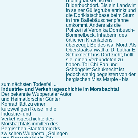
Biblinghausen ist ein
Bilderbuchdorf. Bis ein Landwirt
in seiner Güllegrube ertrinkt und
die Dorfklatschbase beim Sturz
in ihre Ballebäuschenpfanne
umkommt. Anders als die
Polizei ist Veronika Dornbusch-
Bommelbeck, Inhaberin des
örtlichen Kramladens,
überzeugt: Beides war Mord. Als
Oberstaatsanwalt a. D. Lothar E.
Schuknecht ins Dorf zieht, hofft
sie, einen Verbündeten zu
haben. Tai-Chi-Fan und
Schöngeist Schuknecht ist
jedoch wenig begeistert von der
bergischen Miss Marple - bis
zum nächsten Todesfall ...
Industrie- und Verkehrsgeschichte im Morsbachtal
Der bekannte Wuppertaler Autor
und Heimatforscher Günter
Konrad lädt zu einer
kurzweiligen Reise in die
Industrie- und
Verkehrsgeschichte des
Morsbachtals inmitten des
Bergischen Städtedreiecks
zwischen Wuppertal, Solingen