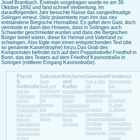
Josef Brambach. Erstmals vorgetragen wurde es am 30.
Oktober 1892 und fand schnell Verbreitung. Im
darauffolgenden Jahr besuchte Nasse das sangesfreudige
Solingen erneut. Stolz präsentierte man ihm das neu
entstandene Bergische Heimatlied. Es gefiel dem Gast, doch
vermisste er darin den Hinweis, dass in Solingen auch
Schwerter geschmiedet wurden und dass die Bergischen
Bürger bereit wären, diese für Heimat und Vaterland zu
schwingen. Also fügte man einen entsprechenden Text (die
so genannte Kaiserstrophe) hinzu.Das Grab des
Komponisten befindet sich auf dem Poppelsdorfer Friedhof in
Bonn, das des Texters auf dem Friedhof Kasinostraße in
Solingen (mittlerer Eingang Kasinostraße).
Pfarrei
Sakramente
Kirchenmusik
Gemeindeleben
Familienzen
&
und
Taufe
Pray & Stay
Onlineanmeldung
Gottesdienste
Kultur
Buße und
kfd
Das
Versöhnung
Messdiener
Familienzentrum
Rat der
Konzertkalender
Erstkommunion
Kleinkindergottesdienst
St.
Pastoralen
Unsere
Die
Brotzeit in
Engelbert
Einheit
Orgeln
Firmung
St.
St. Josef
Kirchenvorstand
Erwachsenenchöre
Ehe
Engelbert
St. Marien
Pastoralbüro
Kantorenschola
Krankensalbung
Engelbertcafé
St.
Über uns
Die Mini-
Weihe
Sternsingeraktion
Suitbertus
Rat und
Maxis
Geistliche
Kooperationspartn
Unterstützung
Die Kiwis
Angebote
Stellenangebote
Hinweisgeberportal
Sakramente
Freiwillige
Stellenangebot
soziale
Unsere