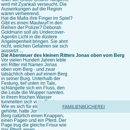
wird mit Zyankali verseucht. Die
Auswirkungen auf die Region
wären verheerend.
Hat die Mafia ihre Finger im Spiel?
Gibt es einen Maulwurf in den
Reihen der Polizei? Deborah
Goldmann soll als Undercover-
Agentin Licht in die düstere
Angelegenheit bringen. Sie ahnt
nicht, welchen Gefahren sie sich
aussetzt ...
Die Abenteuer des kleinen Ritters Jonas oben vom Berg
Vor vielen Hundert Jahren lebte
ein Ritter mit Namen Jonas
oben vom Berg - und zwar
tatsächlich oben auf einem Berg
in seiner Burg. Unterhalb der
Festung, tief unten im Tale,
schlängelte sich ein Fluss, den
die Leute die Wupper nannten.
In ihrem frischen Wasser
tummelten sich viele Fische.
Wie es sich für einen Ritter
FAMILIENBÜCHEREI
gehörte, hatte Jonas oben vom
Berg natürlich einen Knappen,
einen Pagen und ein Pferd. Der
Page trug die gleiche Frisur wie
das Pferd: einen