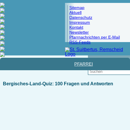
Sitemap
Aktuell
Datenschutz
Impressum
Kontakt
Newsletter
Pfarrnachrichten per E-Mail
RSS-Feeds
Pfad:
Startseite
>
Familienbücherei
>
Medien in der
Bücherei
> Bergische Ecke
PFARREI
Bergisches-Land-Quiz: 100 Fragen und Antworten