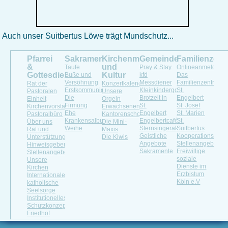
Auch unser Suitbertus Löwe trägt Mundschutz...
Pfarrei
Sakramente
Kirchenmusik
Gemeindeleben
Familienzen
&
und
Taufe
Pray & Stay
Onlineanmeldung
Gottesdienste
Kultur
Buße und
kfd
Das
Versöhnung
Messdiener
Familienzentrum
Rat der
Konzertkalender
Erstkommunion
Kleinkindergottesdienst
St.
Pastoralen
Unsere
Die
Brotzeit in
Engelbert
Einheit
Orgeln
Firmung
St.
St. Josef
Kirchenvorstand
Erwachsenenchöre
Ehe
Engelbert
St. Marien
Pastoralbüro
Kantorenschola
Krankensalbung
Engelbertcafé
St.
Über uns
Die Mini-
Weihe
Sternsingeraktion
Suitbertus
Rat und
Maxis
Geistliche
Kooperationspartn
Unterstützung
Die Kiwis
Angebote
Stellenangebote
Hinweisgeberportal
Sakramente
Freiwillige
Stellenangebot
soziale
Unsere
Dienste im
Kirchen
Erzbistum
Internationale
Köln e.V
katholische
Seelsorge
Institutionelles
Schutzkonzept
Friedhof