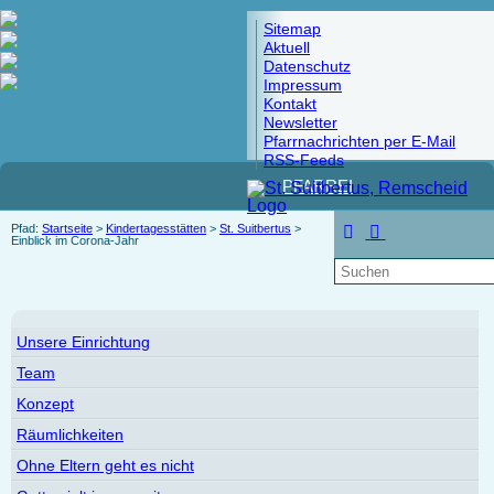
Sitemap
Aktuell
Datenschutz
Impressum
Kontakt
Newsletter
Pfarrnachrichten per E-Mail
RSS-Feeds
PFARREI
Pfad:
Startseite
>
Kindertagesstätten
>
St. Suitbertus
>
Einblick im Corona-Jahr
Unsere Einrichtung
Team
Konzept
Räumlichkeiten
Ohne Eltern geht es nicht