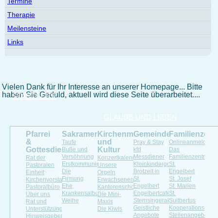
Termine
Therapie
Meilensteine
Links
Vielen Dank für Ihr Interesse an unserer Homepage... Bitte
haben Sie Geduld, aktuell wird diese Seite überarbeitet....
STARTSEITE
GLAUBE UND LEBEN
Pfarrei
Sakramente
Kirchenmusik
Gemeindeleben
Familienzen
&
und
Taufe
Pray & Stay
Onlineanmeldung
Gottesdienste
Kultur
Buße und
kfd
Das
Versöhnung
Messdiener
Familienzentrum
Rat der
Konzertkalender
Erstkommunion
Kleinkindergottesdienst
St.
Pastoralen
Unsere
Die
Brotzeit in
Engelbert
Einheit
Orgeln
Firmung
St.
St. Josef
Kirchenvorstand
Erwachsenenchöre
Ehe
Engelbert
St. Marien
Pastoralbüro
Kantorenschola
Krankensalbung
Engelbertcafé
St.
Über uns
Die Mini-
Weihe
Sternsingeraktion
Suitbertus
Rat und
Maxis
Geistliche
Kooperationspartn
Unterstützung
Die Kiwis
Angebote
Stellenangebote
Hinweisgeberportal