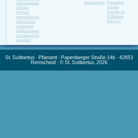
Sakramente
Freiwillige
Stellenangebot
soziale
Unsere
Dienste im
Kirchen
Erzbistum
Internationale
Köln e.V
katholische
Seelsorge
Institutionelles
Schutzkonzept
Friedhof
St. Suitbertus · Pfarramt · Papenberger Straße 14b · 42853
Remscheid · © St. Suitbertus, 2026