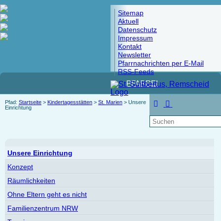
Sitemap
Aktuell
Datenschutz
Impressum
Kontakt
Newsletter
Pfarrnachrichten per E-Mail
RSS-Feeds
PFARREI
Pfad:
Startseite
>
Kindertagesstätten
>
St. Marien
> Unsere
Einrichtung
Unsere Einrichtung
Konzept
Räumlichkeiten
Ohne Eltern geht es nicht
Familienzentrum NRW