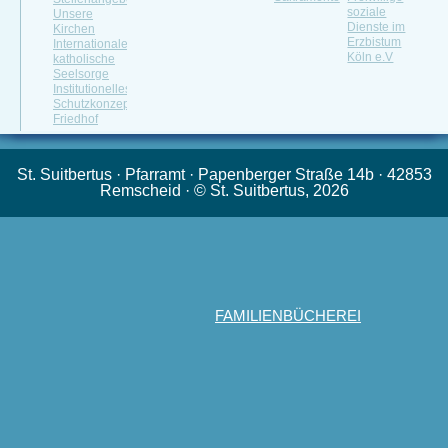
soziale
Unsere
Dienste im
Kirchen
Erzbistum
Internationale
Köln e.V
katholische
Seelsorge
Institutionelles
Schutzkonzept
Friedhof
St. Suitbertus · Pfarramt · Papenberger Straße 14b · 42853
Remscheid · © St. Suitbertus, 2026
FAMILIENBÜCHEREI