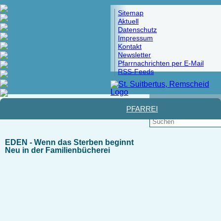
Sitemap
Aktuell
Datenschutz
Impressum
Kontakt
Newsletter
Pfarrnachrichten per E-Mail
RSS-Feeds
Pfad:
Startseite
> Familienbücherei
PFARREI
EDEN - Wenn das Sterben beginnt
Neu in der Familienbücherei