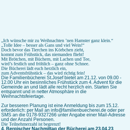
„Ich wünsche mir zu Weihnachten ’nen Hamster ganz klein.“
„Tolle Idee – besser als Gans und viel Wein!“
Doch bevor das Tierchen ins Körbchen zieht,
kommt zum Frühstück, das niemanden flieht!
Mit Brötchen, mit Büchern, mit Lachen und Tee,
wird’s festlich und fröhlich – ganz ohne Schnee.
Die Bücherei lädt euch herzlich ein,
zum Adventsfrühstück – das wird richtig fein!
Die Familienbücherei St.Josef bietet am 21.12. von 09.00 -
12.00 Uhr ein besinnliches Frühstück zum 4. Advent für die
Gemeinde an und lädt alle recht herzlich ein. Starten Sie
entspannt und in netter Atmosphäre in die
Weihnachtsfeiertage.
Zur besseren Planung ist eine Anmeldung bis zum 15.12.
erforderlich: per Mail an info@familienbuecherei.de oder per
SMS an die 0178-9327266 unter Angabe einer Mail-Adresse
und der Anzahl Personen.
Die Teilnehmerzahl ist begrenzt!
4. Bergischer Nachmittag der Bücherei am 23.04.23