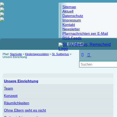
Sitemap
Aktuell
Datenschutz
Impressum
Kontakt
Newsletter
Pfarrnachrichten per E-Mail
RSS-Feeds
PFARREI
Pfad:
Startseite
>
Kindertagesstätten
>
St. Suitbertus
>
Unsere Einrichtung
Unsere Einrichtung
Team
Konzept
Räumlichkeiten
Ohne Eltern geht es nicht