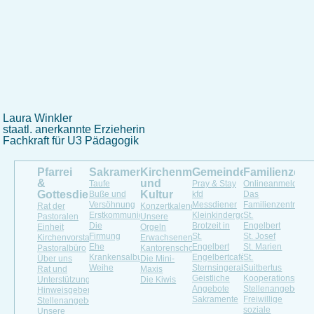
Laura Winkler
staatl. anerkannte Erzieherin
Fachkraft für U3 Pädagogik
Pfarrei
Sakramente
Kirchenmusik
Gemeindeleben
Familienzen
&
und
Taufe
Pray & Stay
Onlineanmeldung
Gottesdienste
Kultur
Buße und
kfd
Das
Versöhnung
Messdiener
Familienzentrum
Rat der
Konzertkalender
Erstkommunion
Kleinkindergottesdienst
St.
Pastoralen
Unsere
Die
Brotzeit in
Engelbert
Einheit
Orgeln
Firmung
St.
St. Josef
Kirchenvorstand
Erwachsenenchöre
Ehe
Engelbert
St. Marien
Pastoralbüro
Kantorenschola
Krankensalbung
Engelbertcafé
St.
Über uns
Die Mini-
Weihe
Sternsingeraktion
Suitbertus
Rat und
Maxis
Geistliche
Kooperationspartn
Unterstützung
Die Kiwis
Angebote
Stellenangebote
Hinweisgeberportal
Sakramente
Freiwillige
Stellenangebot
soziale
Unsere