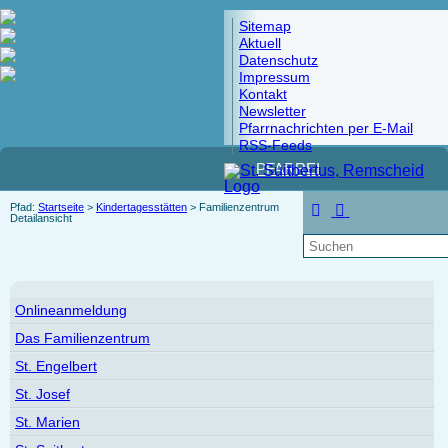
Sitemap
Aktuell
Datenschutz
Impressum
Kontakt
Newsletter
Pfarrnachrichten per E-Mail
RSS-Feeds
PFARREI
Pfad:
Startseite
>
Kindertagesstätten
> Familienzentrum
Detailansicht
Onlineanmeldung
Das Familienzentrum
St. Engelbert
St. Josef
St. Marien