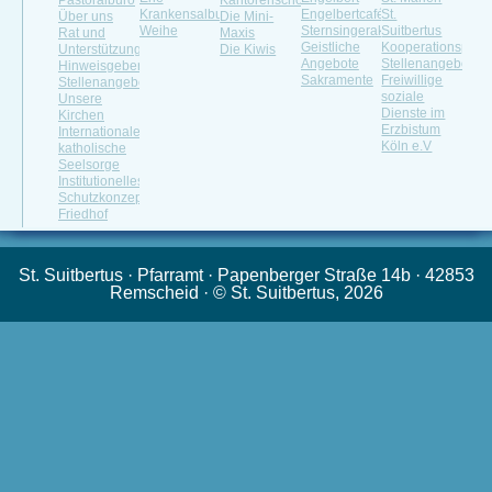
Pastoralbüro
Kantorenschola
Krankensalbung
Engelbertcafé
St.
Über uns
Die Mini-
Weihe
Sternsingeraktion
Suitbertus
Rat und
Maxis
Geistliche
Kooperationspartn
Unterstützung
Die Kiwis
Angebote
Stellenangebote
Hinweisgeberportal
Sakramente
Freiwillige
Stellenangebot
soziale
Unsere
Dienste im
Kirchen
Erzbistum
Internationale
Köln e.V
katholische
Seelsorge
Institutionelles
Schutzkonzept
Friedhof
St. Suitbertus · Pfarramt · Papenberger Straße 14b · 42853
Remscheid · © St. Suitbertus, 2026