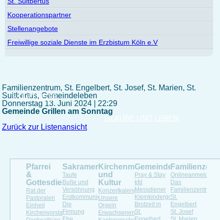
St. Suitbertus
Kooperationspartner
Stellenangebote
Freiwillige soziale Dienste im Erzbistum Köln e.V
Familienzentrum, St. Engelbert, St. Josef, St. Marien, St.
Suitbertus, Gemeindeleben
STARTSEITE
Donnerstag 13. Juni 2024 | 22:29
Gemeinde Grillen am Sonntag
GLAUBE UND LEBEN
Zurück zur Listenansicht
Pfarrei
Sakramente
Kirchenmusik
Gemeindeleben
Familienzen
&
und
Taufe
Pray & Stay
Onlineanmeldung
Gottesdienste
Kultur
Buße und
kfd
Das
Versöhnung
Messdiener
Familienzentrum
Rat der
Konzertkalender
Erstkommunion
Kleinkindergottesdienst
St.
Pastoralen
Unsere
Die
Brotzeit in
Engelbert
Einheit
Orgeln
Firmung
St.
St. Josef
Kirchenvorstand
Erwachsenenchöre
Ehe
Engelbert
St. Marien