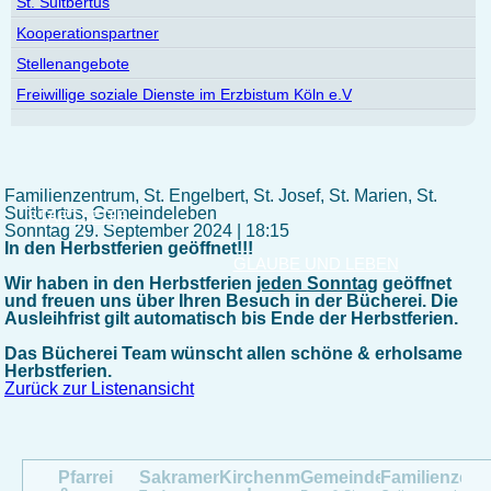
St. Suitbertus
Kooperationspartner
Stellenangebote
Freiwillige soziale Dienste im Erzbistum Köln e.V
Familienzentrum, St. Engelbert, St. Josef, St. Marien, St.
Suitbertus, Gemeindeleben
STARTSEITE
Sonntag 29. September 2024 | 18:15
In den Herbstferien geöffnet!!!
GLAUBE UND LEBEN
Wir haben in den Herbstferien
jeden Sonntag
geöffnet
und freuen uns über Ihren Besuch in der Bücherei. Die
Ausleihfrist gilt automatisch bis Ende der Herbstferien.
Das Bücherei Team wünscht allen schöne & erholsame
Herbstferien.
Zurück zur Listenansicht
Pfarrei
Sakramente
Kirchenmusik
Gemeindeleben
Familienzen