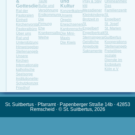
&
und
Taufe
Pray & Stay
Onlineanmeldung
Gottesdienste
Kultur
Buße und
kfd
Das
Versöhnung
Messdiener
Familienzentrum
Rat der
Konzertkalender
Erstkommunion
Kleinkindergottesdienst
St.
Pastoralen
Unsere
Die
Brotzeit in
Engelbert
Einheit
Orgeln
Firmung
St.
St. Josef
Kirchenvorstand
Erwachsenenchöre
Ehe
Engelbert
St. Marien
Pastoralbüro
Kantorenschola
Krankensalbung
Engelbertcafé
St.
Über uns
Die Mini-
Weihe
Sternsingeraktion
Suitbertus
Rat und
Maxis
Geistliche
Kooperationspartn
Unterstützung
Die Kiwis
Angebote
Stellenangebote
Hinweisgeberportal
Sakramente
Freiwillige
Stellenangebot
soziale
Unsere
Dienste im
Kirchen
Erzbistum
Internationale
Köln e.V
katholische
Seelsorge
Institutionelles
Schutzkonzept
Friedhof
St. Suitbertus · Pfarramt · Papenberger Straße 14b · 42853
Remscheid · © St. Suitbertus, 2026