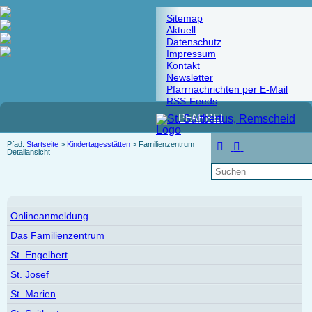
Sitemap
Aktuell
Datenschutz
Impressum
Kontakt
Newsletter
Pfarrnachrichten per E-Mail
RSS-Feeds
PFARREI
Pfad:
Startseite
>
Kindertagesstätten
> Familienzentrum
Detailansicht
Onlineanmeldung
Das Familienzentrum
St. Engelbert
St. Josef
St. Marien