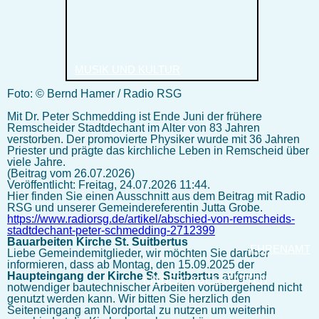
MUSIK UND KULTUR
Foto:
© Bernd Hamer / Radio RSG
Mit Dr. Peter Schmedding ist Ende Juni der frühere
Remscheider Stadtdechant im Alter von 83 Jahren
verstorben. Der promovierte Physiker wurde mit 36 Jahren
Priester und prägte das kirchliche Leben in Remscheid über
viele Jahre.
(Beitrag vom 26.07.2026)
Veröffentlicht: Freitag, 24.07.2026 11:44.
Hier finden Sie einen Ausschnitt aus dem Beitrag mit Radio
RSG und unserer Gemeindereferentin Jutta Grobe.
https://www.radiorsg.de/artikel/abschied-von-remscheids-
stadtdechant-peter-schmedding-2712399
Bauarbeiten Kirche St. Suitbertus
EHRENAMT
Liebe Gemeindemitglieder, wir möchten Sie darüber
informieren, dass ab Montag, den 15.09.2025 der
Haupteingang der Kirche St. Suitbertus
aufgrund
KINDERTAGESSTÄTTEN
notwendiger bautechnischer Arbeiten vorübergehend nicht
genutzt werden kann. Wir bitten Sie herzlich den
Seiteneingang am Nordportal zu nutzen um weiterhin