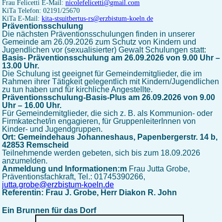
Frau Felicetti E-Mail:
nicolefelicetti
@
gmail
.
com
KiTa Telefon: 02191/25670
KiTa E-Mail:
kita-stsuitbertus-rs
@
erzbistum-koeln
.
de
Präventionsschulung
Die nächsten Präventionsschulungen finden in unserer
Gemeinde am 26.09.2026 zum Schutz von Kindern und
Jugendlichen vor (sexualisierter) Gewalt Schulungen statt:
Basis- Präventionsschulung am 26.09.2026 von
9.00 Uhr –
13.00 Uhr.
Die Schulung ist geeignet für Gemeindemitglieder, die im
Rahmen ihrer Tätigkeit gelegentlich mit Kindern/Jugendlichen
zu tun haben und für kirchliche Angestellte.
Präventionsschulung-Basis-Plus am 26.09.2026 von 9.00
Uhr – 16.00 Uhr.
Für Gemeindemitglieder,
die sich z. B. als Kommunion- oder
Firmkatechet/in engagieren, für GruppenleiterInnen von
Kinder- und Jugendgruppen.
Ort: Gemeindehaus Johanneshaus, Papenbergerstr. 14 b,
42853 Remscheid
Teilnehmende werden gebeten, sich bis zum 18.09.2026
anzumelden.
Anmeldung und Informationen:m
Frau Jutta Grobe,
Präventionsfachkraft, Tel.: 01745390266,
jutta.grobe
@
erzbistum-koeln
.
de
Referenti
n:
Frau J. Grobe, Herr Diakon R. John
Ein Brunnen für das Dorf