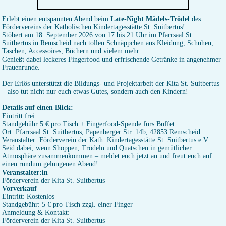
Erlebt einen entspannten Abend beim
Late-Night Mädels-Trödel
des
Fördervereins der Katholischen Kindertagesstätte St. Suitbertus!
Stöbert am 18. September 2026 von 17 bis 21 Uhr im Pfarrsaal St.
Suitbertus in Remscheid nach tollen Schnäppchen aus Kleidung, Schuhen,
Taschen, Accessoires, Büchern und vielem mehr.
Genießt dabei leckeres Fingerfood und erfrischende Getränke in angenehmer
Frauenrunde.
Der Erlös unterstützt die Bildungs- und Projektarbeit der Kita St. Suitbertus
– also tut nicht nur euch etwas Gutes, sondern auch den Kindern!
Details auf einen Blick:
Eintritt frei
Standgebühr 5 € pro Tisch + Fingerfood-Spende fürs Buffet
Ort: Pfarrsaal St. Suitbertus, Papenberger Str. 14b, 42853 Remscheid
Veranstalter: Förderverein der Kath. Kindertagesstätte St. Suitbertus e.V.
Seid dabei, wenn Shoppen, Trödeln und Quatschen in gemütlicher
Atmosphäre zusammenkommen – meldet euch jetzt an und freut euch auf
einen rundum gelungenen Abend!
Veranstalter:in
Förderverein der Kita St. Suitbertus⁠
Vorverkauf
Eintritt: Kostenlos
Standgebühr: 5 € pro Tisch zzgl. einer Finger
Anmeldung & Kontakt:
Förderverein der Kita St. Suitbertus⁠