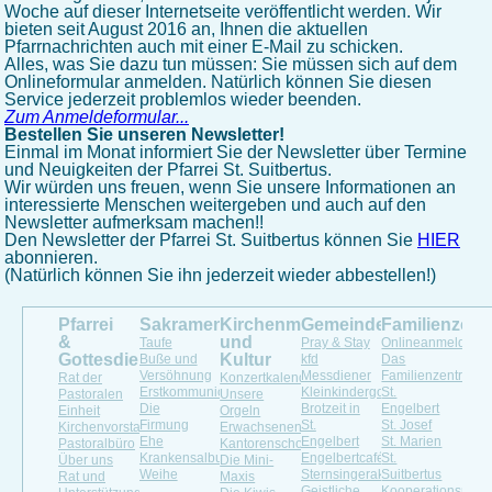
Woche auf dieser Internetseite veröffentlicht werden. Wir
bieten seit August 2016 an, Ihnen die aktuellen
Pfarrnachrichten auch mit einer E-Mail zu schicken.
Alles, was Sie dazu tun müssen: Sie müssen sich auf dem
Onlineformular anmelden. Natürlich können Sie diesen
Service jederzeit problemlos wieder beenden.
Zum Anmeldeformular...
Bestellen Sie unseren Newsletter!
Einmal im Monat informiert Sie der Newsletter über Termine
und Neuigkeiten der Pfarrei St. Suitbertus.
Wir würden uns freuen, wenn Sie unsere Informationen an
interessierte Menschen weitergeben und auch auf den
Newsletter aufmerksam machen!!
Den Newsletter der Pfarrei St. Suitbertus können Sie
HIER
abonnieren.
(Natürlich können Sie ihn jederzeit wieder abbestellen!)
Pfarrei
Sakramente
Kirchenmusik
Gemeindeleben
Familienzen
&
und
Taufe
Pray & Stay
Onlineanmeldung
Gottesdienste
Kultur
Buße und
kfd
Das
Versöhnung
Messdiener
Familienzentrum
Rat der
Konzertkalender
Erstkommunion
Kleinkindergottesdienst
St.
Pastoralen
Unsere
Die
Brotzeit in
Engelbert
Einheit
Orgeln
Firmung
St.
St. Josef
Kirchenvorstand
Erwachsenenchöre
Ehe
Engelbert
St. Marien
Pastoralbüro
Kantorenschola
Krankensalbung
Engelbertcafé
St.
Über uns
Die Mini-
Weihe
Sternsingeraktion
Suitbertus
Rat und
Maxis
Geistliche
Kooperationspartn