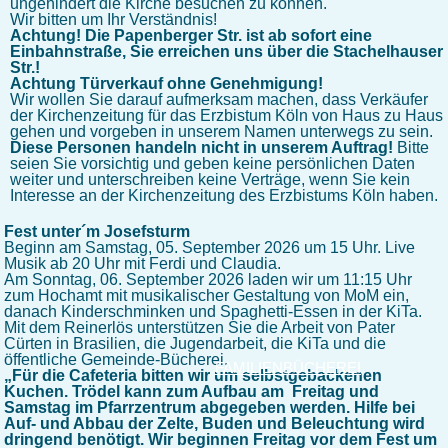
ungehindert die Kirche besuchen zu können.
Wir bitten um Ihr Verständnis!
Achtung! Die Papenberger Str. ist ab sofort eine
Einbahnstraße, Sie erreichen uns über die Stachelhauser
Str.!
Achtung Türverkauf ohne Genehmigung!
Wir wollen Sie darauf aufmerksam machen, dass Verkäufer
der Kirchenzeitung für das Erzbistum Köln von Haus zu Haus
gehen und vorgeben in unserem Namen unterwegs zu sein.
Diese Personen handeln nicht in unserem Auftrag!
Bitte
seien Sie vorsichtig und geben keine persönlichen Daten
weiter und unterschreiben keine Verträge, wenn Sie kein
Interesse an der Kirchenzeitung des Erzbistums Köln haben.
Fest unter´m Josefsturm
Beginn am Samstag, 05. September 2026 um 15 Uhr. Live
Musik ab 20 Uhr mit Ferdi und Claudia.
Am Sonntag, 06. September 2026 laden wir um 11:15 Uhr
zum Hochamt mit musikalischer Gestaltung von MoM ein,
danach Kinderschminken und Spaghetti-Essen in der KiTa.
Mit dem Reinerlös unterstützen Sie die Arbeit von Pater
Cürten in Brasilien, die Jugendarbeit, die KiTa und die
öffentliche Gemeinde-Bücherei.
FAMILIENBÜCHEREI
„Für die Cafeteria bitten wir um selbstgebackenen
Kuchen. Trödel kann zum Aufbau am Freitag und
Samstag im Pfarrzentrum abgegeben werden. Hilfe bei
Auf- und Abbau der Zelte, Buden und Beleuchtung wird
dringend benötigt. Wir beginnen Freitag vor dem Fest um