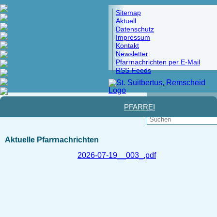
Sitemap
Aktuell
Datenschutz
Impressum
Kontakt
Newsletter
Pfarrnachrichten per E-Mail
RSS-Feeds
Pfad: Startseite
PFARREI
Aktuelle Pfarrnachrichten
2026-07-19__003_.pdf