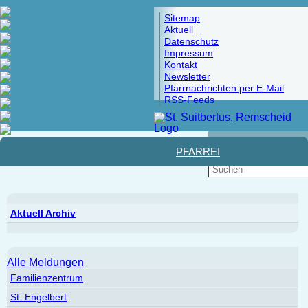
Sitemap
Aktuell
Datenschutz
Impressum
Kontakt
Newsletter
Pfarrnachrichten per E-Mail
RSS-Feeds
Pfad:
Startseite
>
Aktuell
> Aktuell Archiv
PFARREI
Aktuell Archiv
Alle Meldungen
Familienzentrum
St. Engelbert