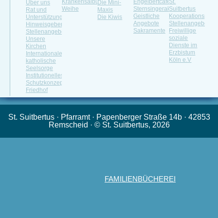
Krankensalbung
Engelbertcafé
St.
Über uns
Die Mini-
Weihe
Sternsingeraktion
Suitbertus
Rat und
Maxis
Geistliche
Kooperationspartn
Unterstützung
Die Kiwis
Angebote
Stellenangebote
Hinweisgeberportal
Sakramente
Freiwillige
Stellenangebot
soziale
Unsere
Dienste im
Kirchen
Erzbistum
Internationale
Köln e.V
katholische
Seelsorge
Institutionelles
Schutzkonzept
Friedhof
St. Suitbertus · Pfarramt · Papenberger Straße 14b · 42853
Remscheid · © St. Suitbertus, 2026
FAMILIENBÜCHEREI