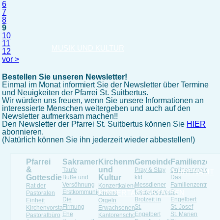
6
7
8
9
10
11
MUSIK UND KULTUR
12
vor >
Bestellen Sie unseren Newsletter!
Einmal im Monat informiert Sie der Newsletter über Termine
und Neuigkeiten der Pfarrei St. Suitbertus.
Wir würden uns freuen, wenn Sie unsere Informationen an
interessierte Menschen weitergeben und auch auf den
Newsletter aufmerksam machen!!
Den Newsletter der Pfarrei St. Suitbertus können Sie
HIER
abonnieren.
(Natürlich können Sie ihn jederzeit wieder abbestellen!)
Pfarrei
Sakramente
Kirchenmusik
Gemeindeleben
Familienzen
&
und
Taufe
Pray & Stay
Onlineanmeldung
EHRENAMT
Gottesdienste
Kultur
Buße und
kfd
Das
Versöhnung
Messdiener
Familienzentrum
Rat der
Konzertkalender
Erstkommunion
KINDERTAGESSTÄTTEN
Kleinkindergottesdienst
St.
Pastoralen
Unsere
Die
Brotzeit in
Engelbert
Einheit
Orgeln
Firmung
St.
St. Josef
Kirchenvorstand
Erwachsenenchöre
Ehe
Engelbert
St. Marien
Pastoralbüro
Kantorenschola