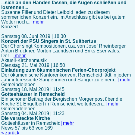
...sich an den Händen fassen, die Augen schließen und
losrennen...
Susanne Filler und Dieter Leibold laden zu diesem
sommerlichen Konzert ein. Im Anschluss gibt es bei gutem
Wetter noch...
| mehr
Konzert
Samstag 08. Juni 2019 | 18:30
Konzert der PSU Singers in St. Suitbertus
Der Chor singt Kompositionen, u.a. von Josef Rheinberger,
Anton Bruckner, Morton Lauridsen und Eriks Esenvalds.
Der...
| mehr
Aktuell-Kirchenmusik
Dienstag 21. Mai 2019 | 16:50
Einladung zum ökumenischen Ferien-Chorprojekt
Der ökumenische Kantorenkonvent Remscheid lädt in jedem
Jahr interessierte Sängerinnen und Sänger zu einem...
| mehr
Gemeindeleben
Samstag 18. Mai 2019 | 11:45
Gotteshäuser in Remscheid
Ein schöner Beitrag der Bergischen Morgenpost über die
Kirche St. Engelbert in Remscheid. weiterlesen...
| mehr
Gemeindeleben
Samstag 04. Mai 2019 | 11:23
Die versteckte Kirche
Gotteshäuser in Remscheid
| mehr
News 57 bis 63 von 169
< zurück