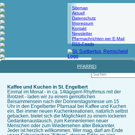
Sitemap
Aktuell
Datenschutz
Impressum
Kontakt
Newsletter
Pfarrnachrichten per E-Mail
RSS-Feeds
Pfad:
Startseite
>
Glaube und Leben
> Engelbertcafé
PFARREI
Kaffee und Kuchen in St. Engelbert
Einmal im Monat - in ca. 14tägigem Rhythmus mit der
Brotzeit - laden wir zu einem gemütlichen
Beisammensein nach der Donnerstagsmesse um 15
Uhr in den Engelberter Pfarrsaal bei Kaffee und Kuchen
ein. Bei immer neuen Kuchenkreationen, natürlich selbst
gebacken, bietet sich die Möglichkeit zu einem lockeren
Gedankenaustausch, zum Kennenlernen neuer
Menschen oder zum Wiedersehen alter Bekannter.
Jeder ist herzlich willkommen. Wer mag, darf am Ende