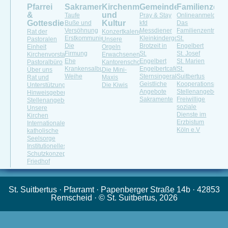
Pfarrei
Sakramente
Kirchenmusik
Gemeindeleben
Familienzen
&
und
Taufe
Pray & Stay
Onlineanmeldung
Gottesdienste
Kultur
Buße und
kfd
Das
Versöhnung
Messdiener
Familienzentrum
Rat der
Konzertkalender
Erstkommunion
Kleinkindergottesdienst
St.
Pastoralen
Unsere
Die
Brotzeit in
Engelbert
Einheit
Orgeln
Firmung
St.
St. Josef
Kirchenvorstand
Erwachsenenchöre
Ehe
Engelbert
St. Marien
Pastoralbüro
Kantorenschola
Krankensalbung
Engelbertcafé
St.
Über uns
Die Mini-
Weihe
Sternsingeraktion
Suitbertus
Rat und
Maxis
Geistliche
Kooperationspartn
Unterstützung
Die Kiwis
Angebote
Stellenangebote
Hinweisgeberportal
Sakramente
Freiwillige
Stellenangebot
soziale
Unsere
Dienste im
Kirchen
Erzbistum
Internationale
Köln e.V
katholische
Seelsorge
Institutionelles
Schutzkonzept
Friedhof
St. Suitbertus · Pfarramt · Papenberger Straße 14b · 42853
Remscheid · © St. Suitbertus, 2026